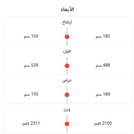
الأبعاد
ارتفاع
185 سم
154 سم
طول
488 سم
539 سم
عرض
189 سم
195 سم
وزن
2100 كغم
2311 كغم