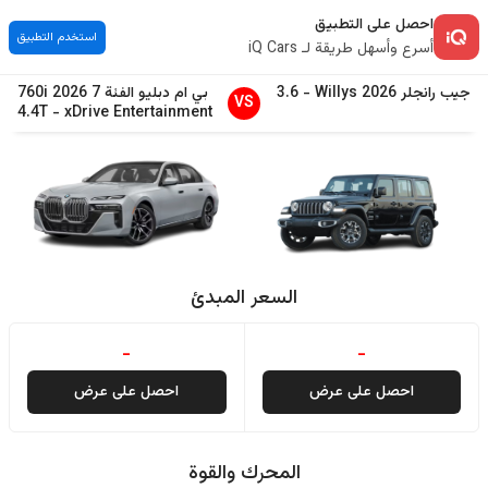
احصل على التطبيق
استخدم التطبيق
أسرع وأسهل طريقة لـ iQ Cars
جيب
رانجلر
2026
Willys
-
3.6
بي ام دبليو
الفئة 7
2026
760i
VS
4.4T
-
xDrive Entertainment
السعر المبدئ
-
-
احصل على عرض
احصل على عرض
المحرك والقوة