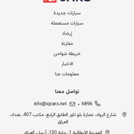
سيارات جديدة
سيارات مستعملة
إرشاد
مقارنة
خريطة شواحن
الاخبار
معلومات عنا
تواصل معنا
info@iqcars.net
6896
شارع الرواد، عمارة بلو تاور الطابق الرابع، مكتب 407، بغداد،
العراق
المدينة الإيطالية 1، بناية 130، أربيل، العراق