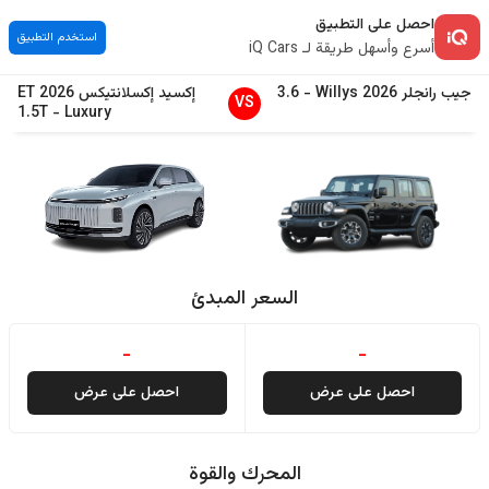
احصل على التطبيق
استخدم التطبيق
أسرع وأسهل طريقة لـ iQ Cars
جيب
رانجلر
2026
Willys
-
3.6
إكسيد
إكسلانتيكس ET
2026
VS
1.5T
-
Luxury
السعر المبدئ
-
-
احصل على عرض
احصل على عرض
المحرك والقوة