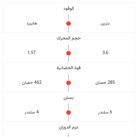
الوقود
بنزين
هايبرد
حجم المحرك
1.5T
3.6
قوة الحصانية
285 حصان
462 حصان
بستن
6 سلندر
4 سلندر
عزم الدوران