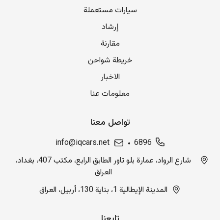
سيارات مستعملة
إرشاد
مقارنة
خريطة شواحن
الاخبار
معلومات عنا
تواصل معنا
info@iqcars.net
6896
شارع الرواد، عمارة بلو تاور الطابق الرابع، مكتب 407، بغداد،
العراق
المدينة الإيطالية 1، بناية 130، أربيل، العراق
تابعنا