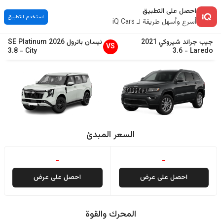
احصل على التطبيق
استخدم التطبيق
أسرع وأسهل طريقة لـ iQ Cars
جيب
جراند شيروكي
2021
نيسان
باترول
2026
SE Platinum
VS
3.8
-
City
3.6
-
Laredo
السعر المبدئ
-
-
احصل على عرض
احصل على عرض
المحرك والقوة