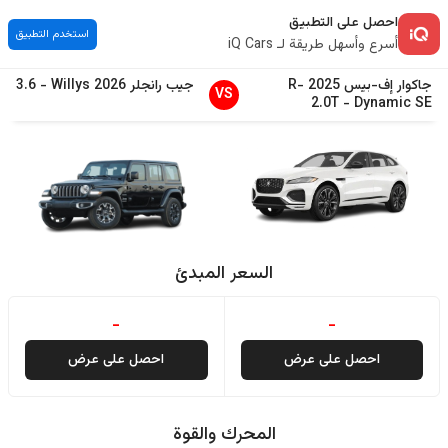
احصل على التطبيق
استخدم التطبيق
أسرع وأسهل طريقة لـ iQ Cars
جاكوار
إف-بيس
2025
R-
جيب
رانجلر
2026
Willys
-
3.6
VS
2.0T
-
Dynamic SE
السعر المبدئ
-
-
احصل على عرض
احصل على عرض
المحرك والقوة