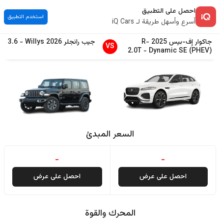
احصل على التطبيق
استخدم التطبيق
أسرع وأسهل طريقة لـ iQ Cars
جاكوار
إف-بيس
2025
R-
جيب
رانجلر
2026
Willys
-
3.6
VS
2.0T
-
Dynamic SE (PHEV)
السعر المبدئ
-
-
احصل على عرض
احصل على عرض
المحرك والقوة