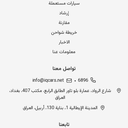
سيارات مستعملة
إرشاد
مقارنة
خريطة شواحن
الاخبار
معلومات عنا
تواصل معنا
info@iqcars.net
6896
شارع الرواد، عمارة بلو تاور الطابق الرابع، مكتب 407، بغداد،
العراق
المدينة الإيطالية 1، بناية 130، أربيل، العراق
تابعنا