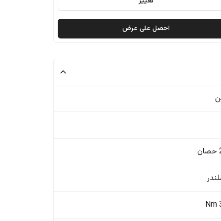
تغيير
احصل على عرض
ن
ن