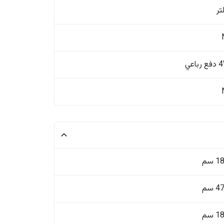
باعي
 سم
 سم
 سم