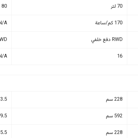
70 لتر
80 لتر
170 كم/ساعة
N/A
RWD دفع خلفي
4WD دفع ر
N/A
16
228 سم
183.5
592 سم
479.5
228 سم
185.5