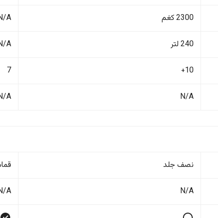
2300 كغم
N/A
240 لتر
N/A
7
10+
N/A
N/A
نصف جلد
قما
N/A
N/A