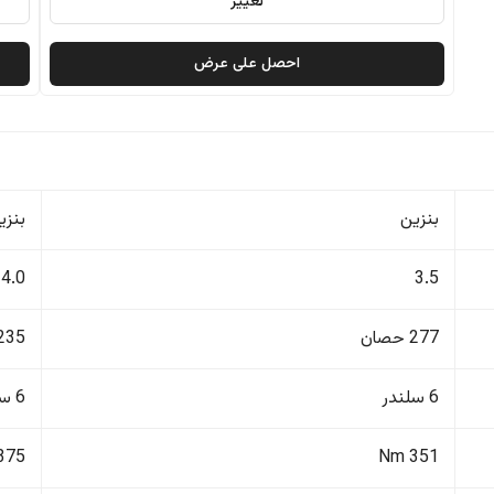
تغيير
احصل على عرض
بنزين
بنزي
4.0
3.5
277 حصان
235 حصا
6 سلندر
6 سلندر
375 Nm
351 Nm