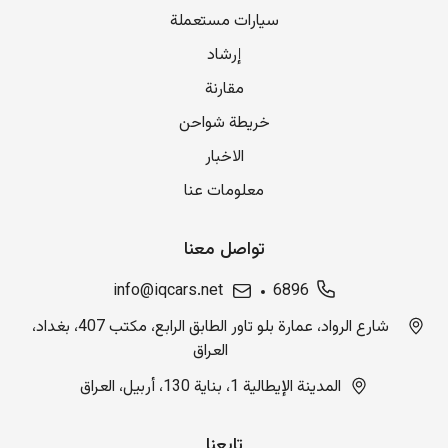
سيارات مستعملة
إرشاد
مقارنة
خريطة شواحن
الاخبار
معلومات عنا
تواصل معنا
info@iqcars.net
6896
شارع الرواد، عمارة بلو تاور الطابق الرابع، مكتب 407، بغداد،
العراق
المدينة الإيطالية 1، بناية 130، أربيل، العراق
تابعنا