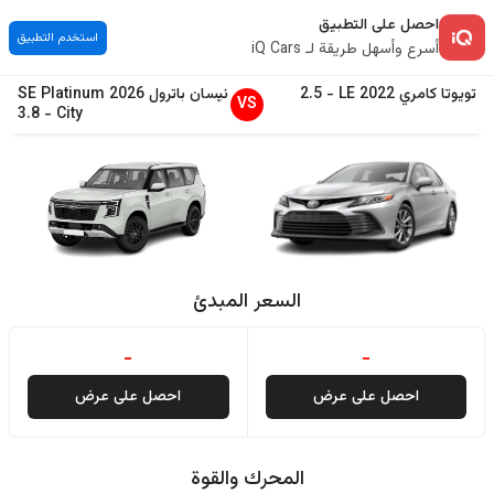
احصل على التطبيق
استخدم التطبيق
أسرع وأسهل طريقة لـ iQ Cars
تويوتا
كامري
2022
LE
-
2.5
نيسان
باترول
2026
SE Platinum
VS
3.8
-
City
السعر المبدئ
-
-
احصل على عرض
احصل على عرض
المحرك والقوة