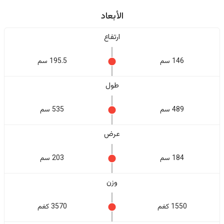
الأبعاد
ارتفاع
146 سم
195.5 سم
طول
489 سم
535 سم
عرض
184 سم
203 سم
وزن
1550 كغم
3570 كغم