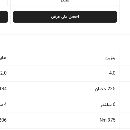
تغيير
احصل على عرض
بنزين
هايب
2.0
4.0
235 حصان
184 حصا
6 سلندر
4 سلندر
206 Nm
375 Nm