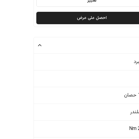
تغيير
احصل على عرض
رد
ن