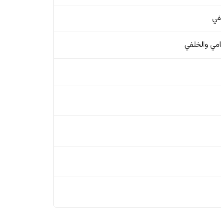
في
امي والخلفي