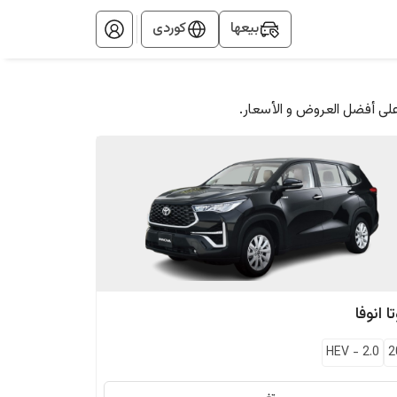
بيعها
کوردی
على أفضل العروض و الأسعار.
ا
انوفا
HEV
-
2.0
2