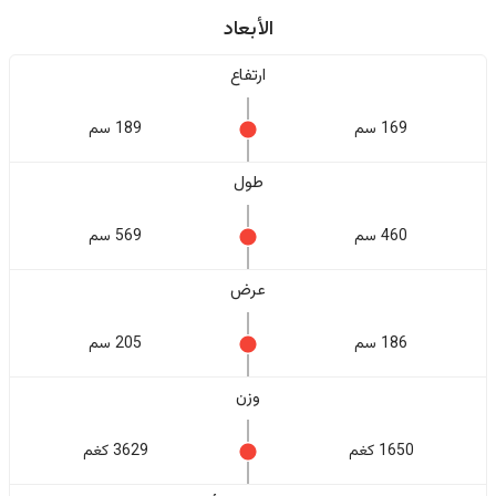
الأبعاد
ارتفاع
169 سم
189 سم
طول
460 سم
569 سم
عرض
186 سم
205 سم
وزن
1650 كغم
3629 كغم