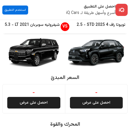
احصل على التطبيق
استخدم التطبيق
أسرع وأسهل طريقة لـ iQ Cars
تويوتا
راف 4
2025
STD
-
2.5
شيفروليه
سوبربان
2021
LT
-
5.3
VS
السعر المبدئ
-
-
احصل على عرض
احصل على عرض
المحرك والقوة