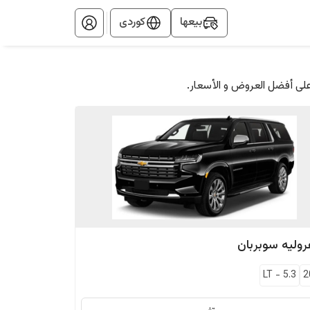
بيعها
کوردی
على أفضل العروض و الأسعار.
وليه
سوبربان
LT
-
5.3
2