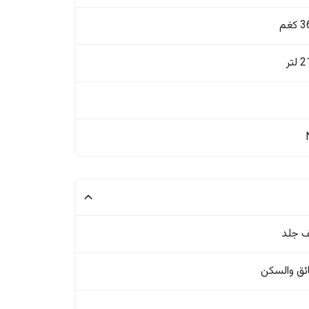
غم
تر
 جلد
ئق والسکن