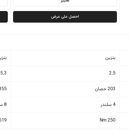
تغيير
احصل على عرض
بنزين
بنزي
5.3
2.5
203 حصان
355 حصا
4 سلندر
8 سلندر
519 Nm
250 Nm