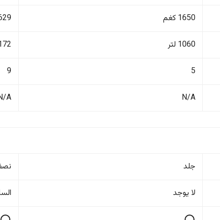
1650 كغم
3629 ك
1060 لتر
2172 ل
9
5
N/A
N/A
جلد
نصف
لا یوجد
السا