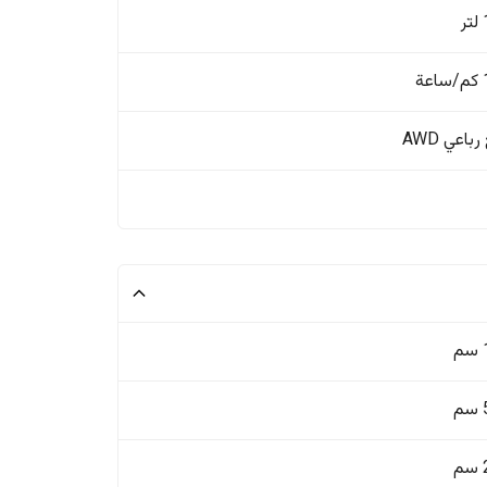
ة
باعي AWD