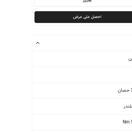
تغيير
احصل على عرض
ن
ن