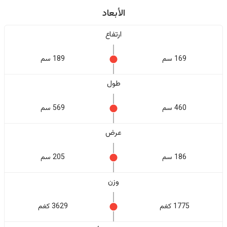
الأبعاد
ارتفاع
169 سم
189 سم
طول
460 سم
569 سم
عرض
186 سم
205 سم
وزن
1775 كغم
3629 كغم