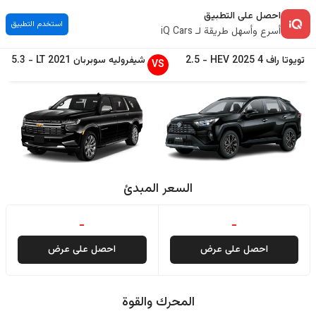
احصل على التطبيق
استخدم التطبيق
أسرع وأسهل طريقة لـ iQ Cars
تويوتا
راف 4
2025
HEV
-
2.5
شيفروليه
سوبربان
2021
LT
-
5.3
VS
السعر المبدئ
-
-
احصل على عرض
احصل على عرض
المحرك والقوة