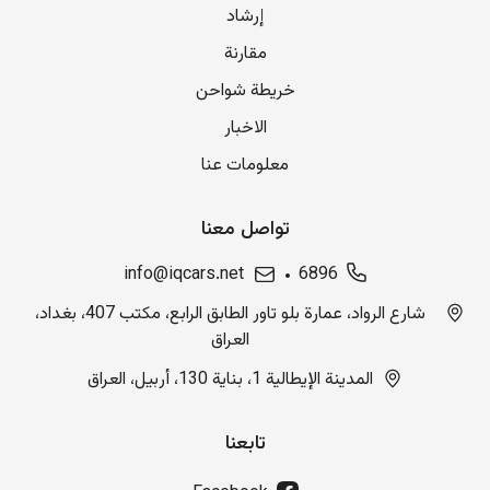
إرشاد
مقارنة
خريطة شواحن
الاخبار
معلومات عنا
تواصل معنا
info@iqcars.net
6896
شارع الرواد، عمارة بلو تاور الطابق الرابع، مكتب 407، بغداد،
العراق
المدينة الإيطالية 1، بناية 130، أربيل، العراق
تابعنا