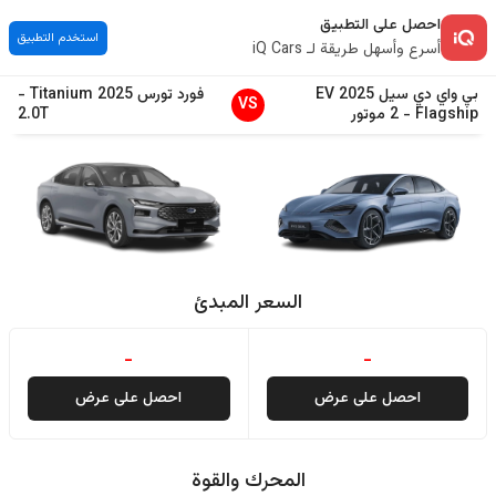
احصل على التطبيق
استخدم التطبيق
أسرع وأسهل طريقة لـ iQ Cars
بي واي دي
سيل EV
2025
فورد
تورس
2025
Titanium
-
VS
Flagship
-
2 موتور
2.0T
السعر المبدئ
-
-
احصل على عرض
احصل على عرض
المحرك والقوة