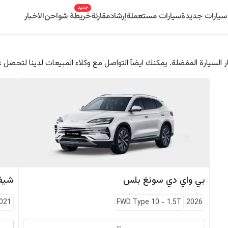
جديد
سيارات جديدة
سيارات مستعملة
إرشاد
مقارنة
خريطة شواحن
الاخبار
 السيارة المفضلة. يمكنك ايضآ التواصل مع وكلاء المبيعات لدينا لتحصل 
بي واي دي
سونغ بلس
شيفر
021
FWD Type 10
-
1.5T
2026