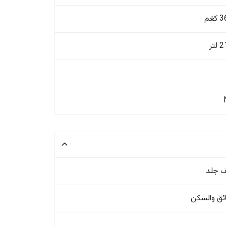
غم
تر
 جلد
ئق والسکن