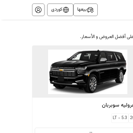
بيعها
کوردی
على أفضل العروض و الأسعار.
وليه
سوبربان
LT
-
5.3
2