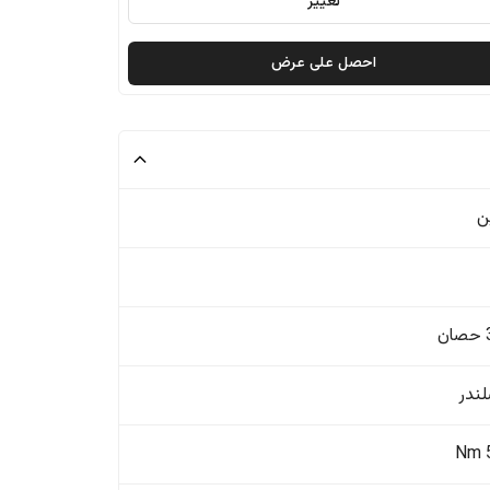
تغيير
احصل على عرض
ن
ن