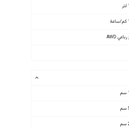
ة
باعي AWD