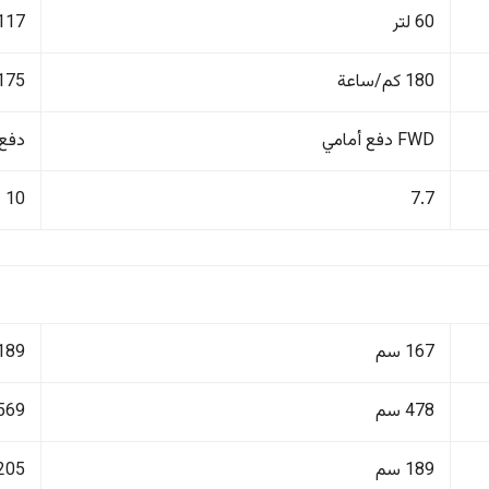
60 لتر
117 لتر
180 كم/ساعة
175 كم/ساع
FWD دفع أمامي
دفع ر
10
7.7
167 سم
189 سم
478 سم
569 سم
189 سم
205 سم