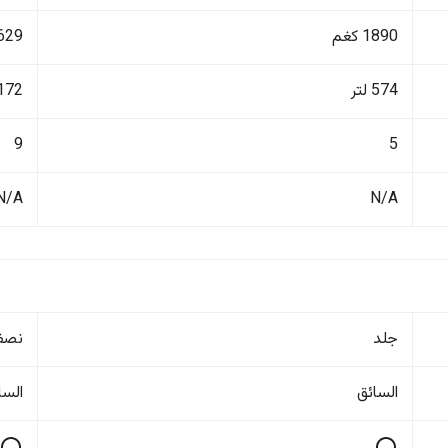
1890 كغم
3629 ك
574 لتر
2172 ل
9
5
N/A
N/A
جلد
نصف
السائق
السا