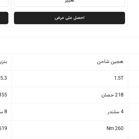
تغيير
احصل على عرض
هجين شاحن
بنزي
5.3
1.5T
218 حصان
355 حصا
4 سلندر
8 سلندر
519 Nm
260 Nm