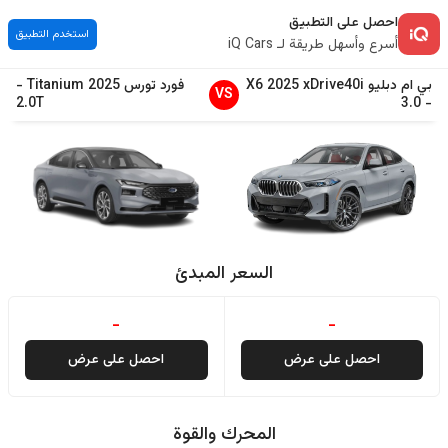
احصل على التطبيق
استخدم التطبيق
أسرع وأسهل طريقة لـ iQ Cars
بي ام دبليو
xDrive40i
2025
X6
فورد
تورس
2025
Titanium
-
VS
2.0T
3.0
-
السعر المبدئ
-
-
احصل على عرض
احصل على عرض
المحرك والقوة