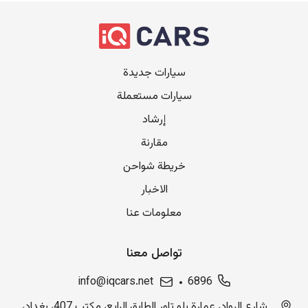
سيارات جديدة
سيارات مستعملة
إرشاد
مقارنة
خريطة شواحن
الاخبار
معلومات عنا
تواصل معنا
info@iqcars.net
6896
شارع الرواد، عمارة بلو تاور الطابق الرابع، مكتب 407، بغداد،