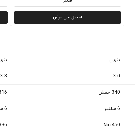
تغيير
احصل على عرض
بنزين
بنزي
3.8
3.0
340 حصان
316 حصا
6 سلندر
6 سلندر
386 Nm
450 Nm