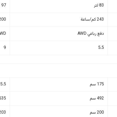
83 لتر
97 لتر
243 كم/ساعة
200 كم/ساع
دفع رباعي AWD
4WD دفع ر
9
5.5
175 سم
195.5
492 سم
535 سم
200 سم
203 سم