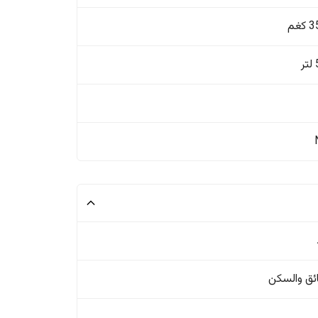
غم
ئق والسکن