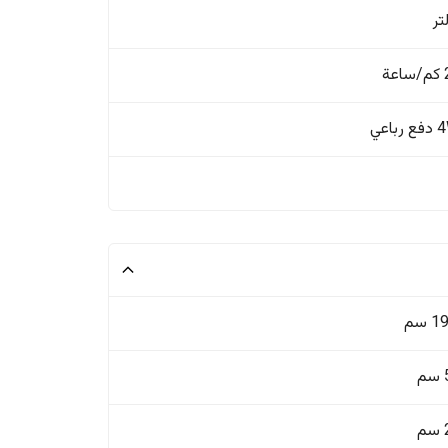
ة
باعي
 سم