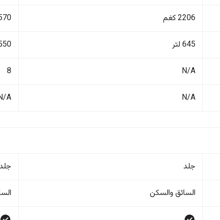
2206 كغم
3570 ك
645 لتر
550 لتر
8
N/A
N/A
N/A
جلد
جلد
السائق والسکن
السا