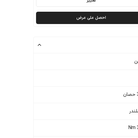
تغيير
احصل على عرض
ن
ن