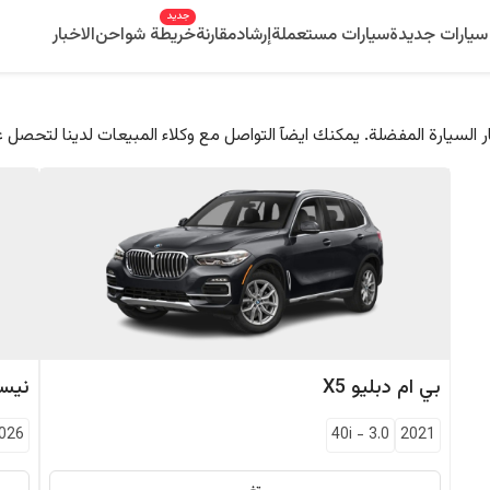
جديد
سيارات جديدة
سيارات مستعملة
إرشاد
مقارنة
خريطة شواحن
الاخبار
 السيارة المفضلة. يمكنك ايضآ التواصل مع وكلاء المبيعات لدينا لتحصل 
بي ام دبليو
X5
نيس
026
40i
-
3.0
2021