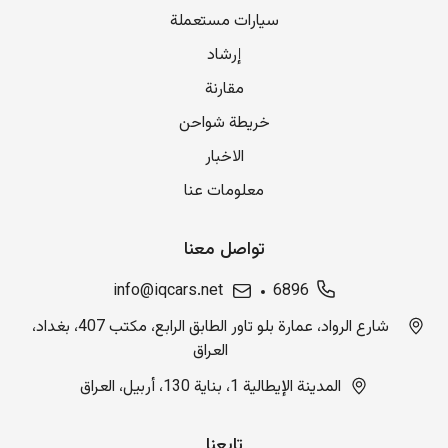
سيارات مستعملة
إرشاد
مقارنة
خريطة شواحن
الاخبار
معلومات عنا
تواصل معنا
info@iqcars.net
6896
شارع الرواد، عمارة بلو تاور الطابق الرابع، مكتب 407، بغداد،
العراق
المدينة الإيطالية 1، بناية 130، أربيل، العراق
تابعنا