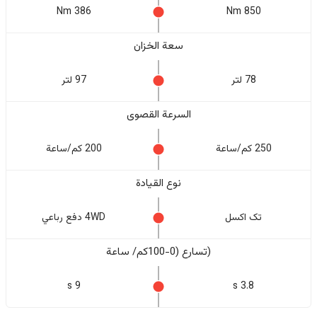
386 Nm
850 Nm
سعة الخزان
78 لتر
97 لتر
السرعة القصوى
250 كم/ساعة
200 كم/ساعة
نوع القيادة
تک اکسل
4WD دفع رباعي
(تسارع (0-100كم/ ساعة
9 s
3.8 s