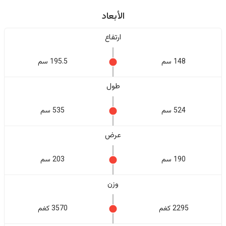
الأبعاد
ارتفاع
148 سم
195.5 سم
طول
524 سم
535 سم
عرض
190 سم
203 سم
وزن
2295 كغم
3570 كغم