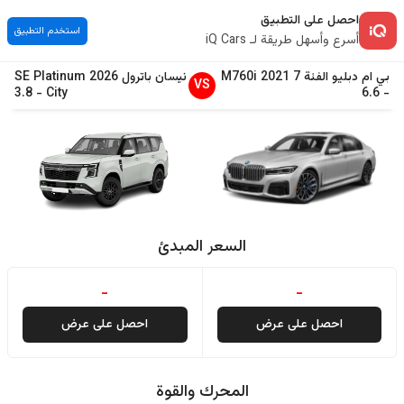
احصل على التطبيق
استخدم التطبيق
أسرع وأسهل طريقة لـ iQ Cars
بي ام دبليو
الفئة 7
2021
M760i
نيسان
باترول
2026
SE Platinum
VS
3.8
-
City
6.6
-
السعر المبدئ
-
-
احصل على عرض
احصل على عرض
المحرك والقوة