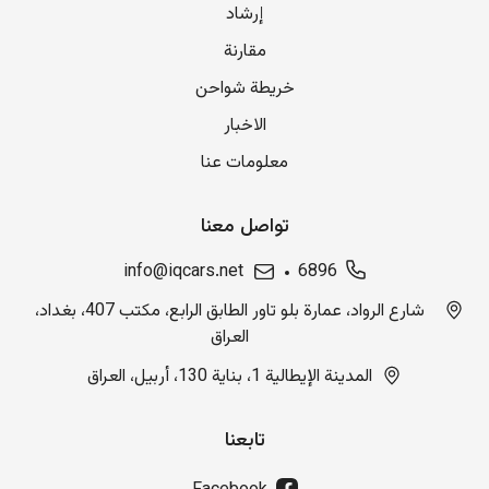
إرشاد
مقارنة
خريطة شواحن
الاخبار
معلومات عنا
تواصل معنا
info@iqcars.net
6896
شارع الرواد، عمارة بلو تاور الطابق الرابع، مكتب 407، بغداد،
العراق
المدينة الإيطالية 1، بناية 130، أربيل، العراق
تابعنا