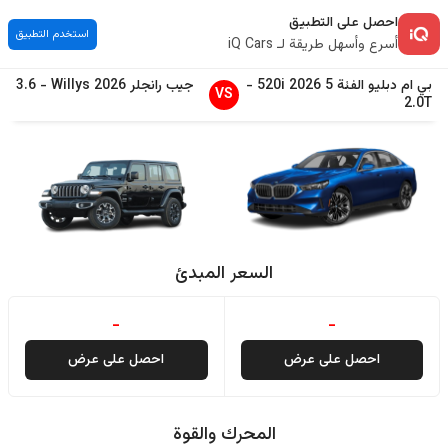
احصل على التطبيق
استخدم التطبيق
أسرع وأسهل طريقة لـ iQ Cars
بي ام دبليو
الفئة 5
2026
520i
-
جيب
رانجلر
2026
Willys
-
3.6
VS
2.0T
السعر المبدئ
-
-
احصل على عرض
احصل على عرض
المحرك والقوة