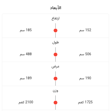
الأبعاد
ارتفاع
152 سم
185 سم
طول
506 سم
488 سم
عرض
190 سم
189 سم
وزن
1725 كغم
2100 كغم