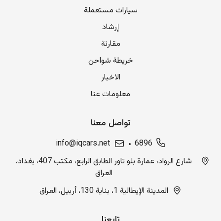
سيارات مستعملة
إرشاد
مقارنة
خريطة شواحن
الاخبار
معلومات عنا
تواصل معنا
info@iqcars.net
6896
شارع الرواد، عمارة بلو تاور الطابق الرابع، مكتب 407، بغداد،
العراق
المدينة الإيطالية 1، بناية 130، أربيل، العراق
تابعنا