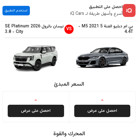
احصل على التطبيق
استخدم التطبيق
أسرع وأسهل طريقة لـ iQ Cars
بي ام دبليو
الفئة 5
2021
M5
-
نيسان
باترول
2026
SE Platinum
VS
3.8
-
City
4.4T
السعر المبدئ
-
-
احصل على عرض
احصل على عرض
المحرك والقوة