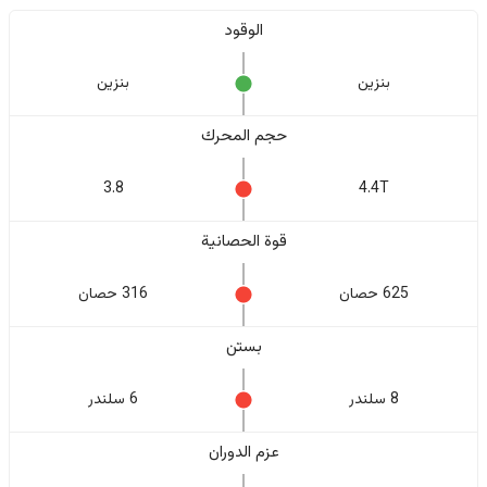
الوقود
بنزين
بنزين
حجم المحرك
3.8
4.4T
قوة الحصانية
625 حصان
316 حصان
بستن
8 سلندر
6 سلندر
عزم الدوران