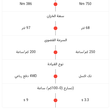
386 Nm
750 Nm
سعة الخزان
68 لتر
97 لتر
السرعة القصوى
250 كم/ساعة
200 كم/ساعة
نوع القيادة
تک اکسل
4WD دفع رباعي
(تسارع (0-100كم/ ساعة
9 s
3.3 s