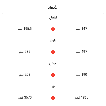
الأبعاد
ارتفاع
147 سم
195.5 سم
طول
497 سم
535 سم
عرض
190 سم
203 سم
وزن
1865 كغم
3570 كغم