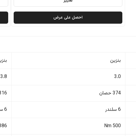
تغيير
احصل على عرض
بنزين
بنزي
3.8
3.0
374 حصان
316 حصا
6 سلندر
6 سلندر
386 Nm
500 Nm