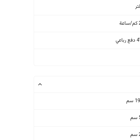
ة
باعي
 سم