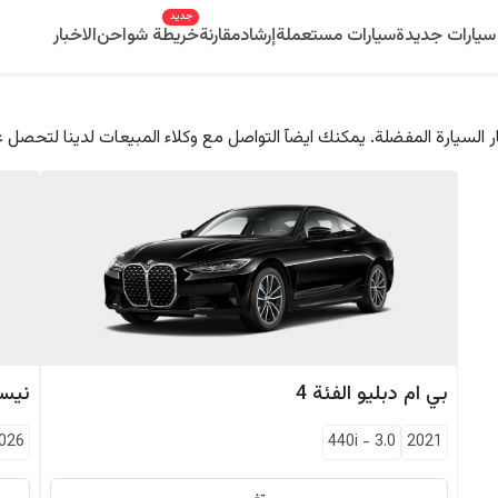
جديد
سيارات جديدة
سيارات مستعملة
إرشاد
مقارنة
خريطة شواحن
الاخبار
 السيارة المفضلة. يمكنك ايضآ التواصل مع وكلاء المبيعات لدينا لتحصل 
بي ام دبليو
الفئة 4
نيس
026
440i
-
3.0
2021