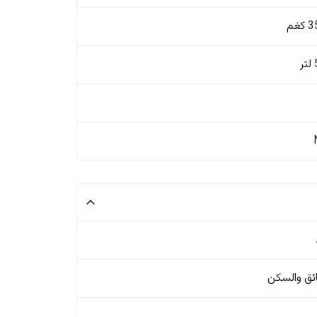
غم
ئق والسکن