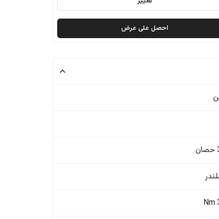
تغيير
احصل على عرض
ن
ن