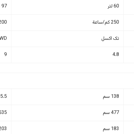
60 لتر
97 لتر
250 كم/ساعة
200 كم/ساع
تک اکسل
4WD دفع ر
9
4.8
138 سم
195.5
477 سم
535 سم
183 سم
203 سم