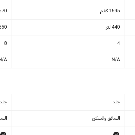
1695 كغم
3570 ك
440 لتر
550 لتر
8
4
N/A
N/A
جلد
جلد
السائق والسکن
السا