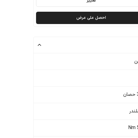
تغيير
احصل على عرض
ن
ن