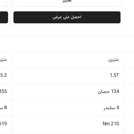
تغيير
احصل على عرض
بنزين
بنزي
5.3
1.5T
134 حصان
355 حصا
4 سلندر
8 سلندر
519 Nm
210 Nm