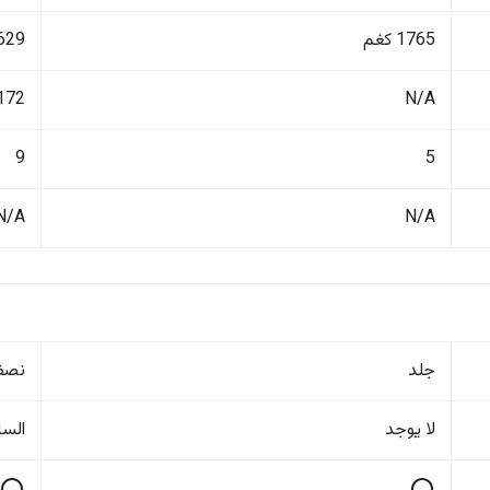
1765 كغم
3629 ك
N/A
2172 ل
9
5
N/A
N/A
جلد
نصف
لا یوجد
السا