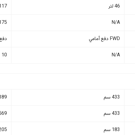
46 لتر
117 لتر
N/A
175 كم/ساع
FWD دفع أمامي
دفع ر
10
N/A
433 سم
189 سم
433 سم
569 سم
183 سم
205 سم