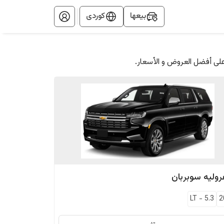
بيعها
کوردی
على أفضل العروض و الأسعار.
وليه
سوبربان
LT
-
5.3
2