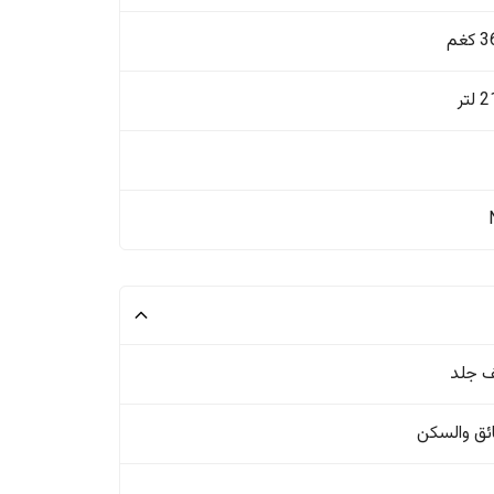
غم
تر
 جلد
ئق والسکن