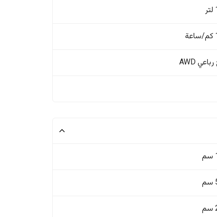
ة
باعي AWD