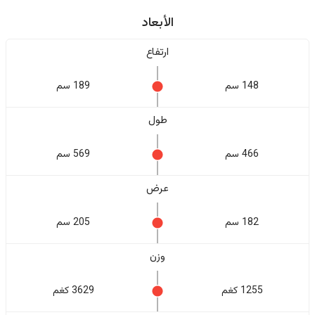
الأبعاد
ارتفاع
148 سم
189 سم
طول
466 سم
569 سم
عرض
182 سم
205 سم
وزن
1255 كغم
3629 كغم