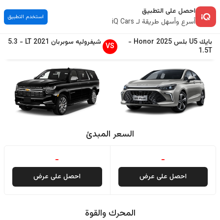
احصل على التطبيق
استخدم التطبيق
أسرع وأسهل طريقة لـ iQ Cars
بايك
U5 بلس
2025
Honor
-
شيفروليه
سوبربان
2021
LT
-
5.3
VS
1.5T
السعر المبدئ
-
-
احصل على عرض
احصل على عرض
المحرك والقوة