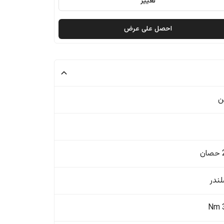
تغيير
احصل على عرض
ن
ن