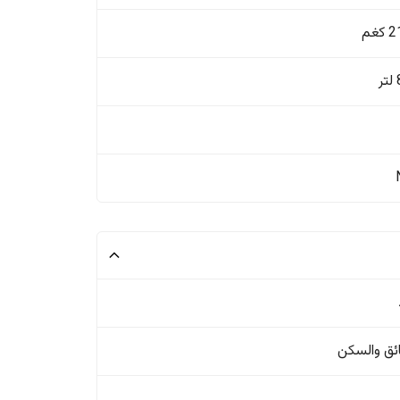
غم
ئق والسکن