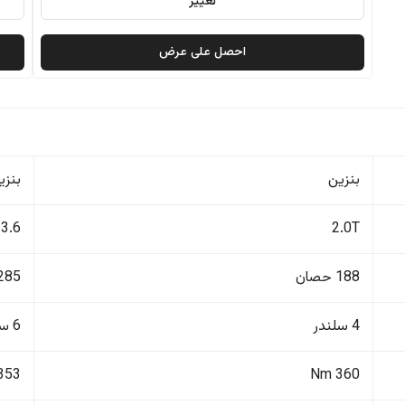
تغيير
احصل على عرض
بنزين
بنزي
3.6
2.0T
188 حصان
285 حصا
4 سلندر
6 سلندر
353 Nm
360 Nm