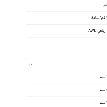
ة
باعي AWD