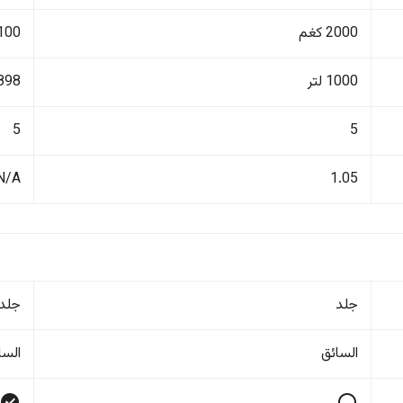
2000 كغم
2100 ك
1000 لتر
898 لتر
5
5
N/A
1.05
جلد
جلد
السائق
السا