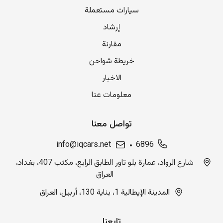
سيارات مستعملة
إرشاد
مقارنة
خريطة شواحن
الاخبار
معلومات عنا
تواصل معنا
info@iqcars.net
6896
شارع الرواد، عمارة بلو تاور الطابق الرابع، مكتب 407، بغداد،
العراق
المدينة الإيطالية 1، بناية 130، أربيل، العراق
تابعنا