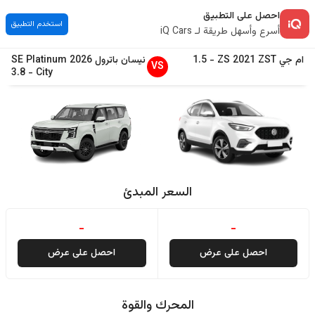
احصل على التطبيق
استخدم التطبيق
أسرع وأسهل طريقة لـ iQ Cars
ام جي
ZST
2021
ZS
-
1.5
نيسان
باترول
2026
SE Platinum
VS
3.8
-
City
السعر المبدئ
-
-
احصل على عرض
احصل على عرض
المحرك والقوة