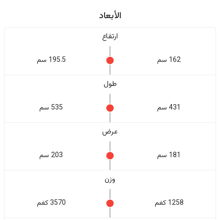
الأبعاد
ارتفاع
162 سم
195.5 سم
طول
431 سم
535 سم
عرض
181 سم
203 سم
وزن
1258 كغم
3570 كغم