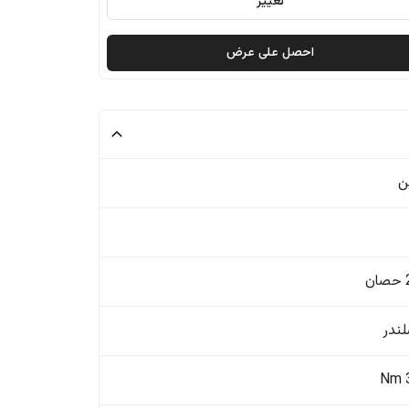
تغيير
احصل على عرض
ن
ن