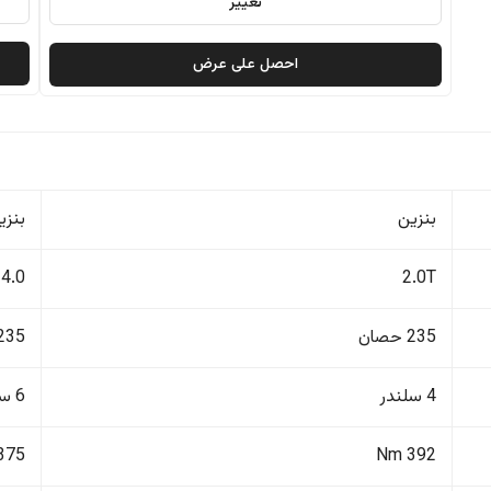
تغيير
احصل على عرض
بنزين
بنزي
4.0
2.0T
235 حصان
235 حصا
4 سلندر
6 سلندر
375 Nm
392 Nm