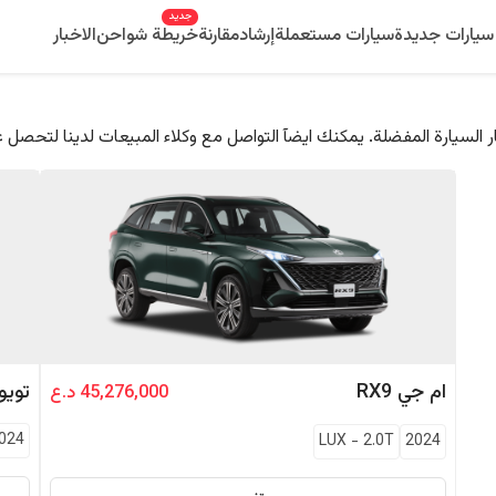
جديد
سيارات جديدة
سيارات مستعملة
إرشاد
مقارنة
خريطة شواحن
الاخبار
 السيارة المفضلة. يمكنك ايضآ التواصل مع وكلاء المبيعات لدينا لتحصل 
ام جي
RX9
تويوت
45,276,000 د.ع
024
LUX
-
2.0T
2024