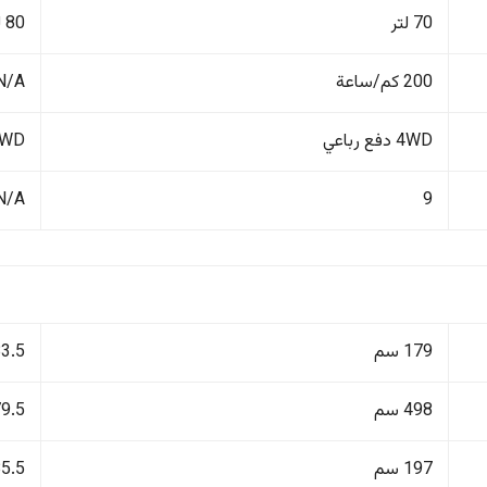
70 لتر
80 لتر
200 كم/ساعة
N/A
4WD دفع رباعي
4WD دفع ر
N/A
9
179 سم
183.5
498 سم
479.5
197 سم
185.5