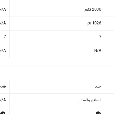
2030 كغم
N/A
1026 لتر
N/A
7
7
N/A
N/A
جلد
قما
السائق والسکن
N/A