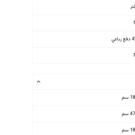
باعي
 سم
 سم
 سم