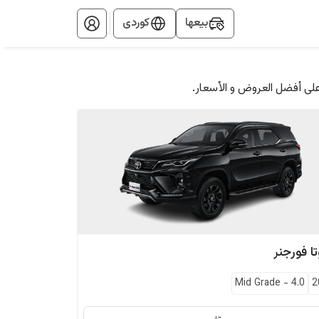
بيعها
کوردی
على أفضل العروض و الأسعار.
ا
فورجنر
Mid Grade
-
4.0
2