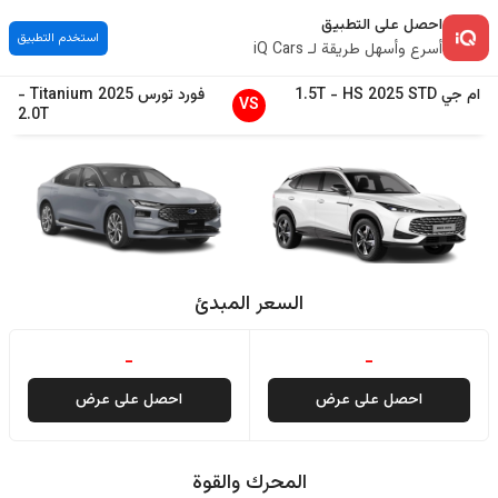
احصل على التطبيق
استخدم التطبيق
أسرع وأسهل طريقة لـ iQ Cars
ام جي
STD
2025
HS
-
1.5T
فورد
تورس
2025
Titanium
-
VS
2.0T
السعر المبدئ
-
-
احصل على عرض
احصل على عرض
المحرك والقوة