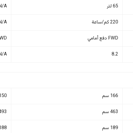
65 لتر
N/A
220 كم/ساعة
N/A
FWD دفع أمامي
FWD دفع أ
N/A
8.2
166 سم
150 سم
463 سم
493 سم
189 سم
188 سم