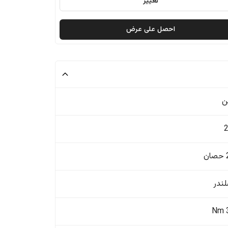
تغيير
احصل على عرض
ن
ن