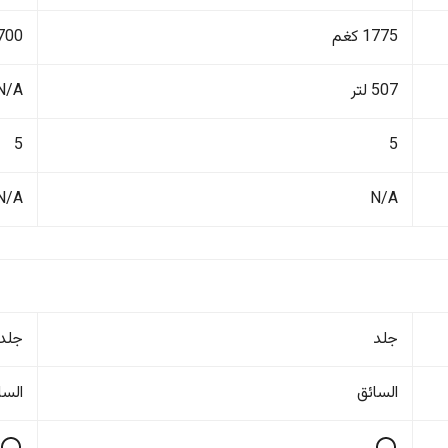
1775 كغم
1700 ك
507 لتر
N/A
5
5
N/A
N/A
جلد
جلد
السائق
السا