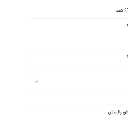
غم
ئق والسکن