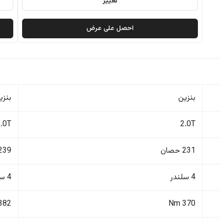
تغيير
احصل على عرض
بنزين
بنزي
2.0T
2.0T
231 حصان
239 حصا
4 سلندر
4 سلندر
382 Nm
370 Nm