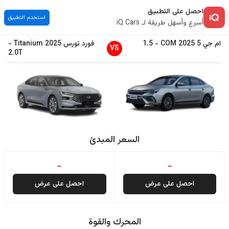
احصل على التطبيق
استخدم التطبيق
أسرع وأسهل طريقة لـ iQ Cars
ام جي
5
2025
COM
-
1.5
فورد
تورس
2025
Titanium
-
VS
2.0T
السعر المبدئ
-
-
احصل على عرض
احصل على عرض
المحرك والقوة