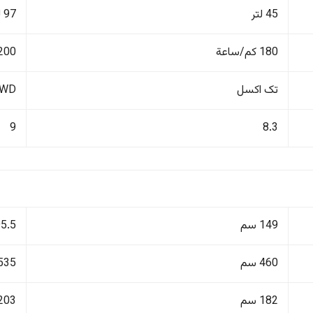
45 لتر
97 لتر
180 كم/ساعة
200 كم/ساع
تک اکسل
4WD دفع ر
9
8.3
149 سم
195.5
460 سم
535 سم
182 سم
203 سم