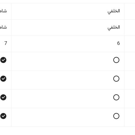
الخلفي
شام
الخلفي
شام
7
6