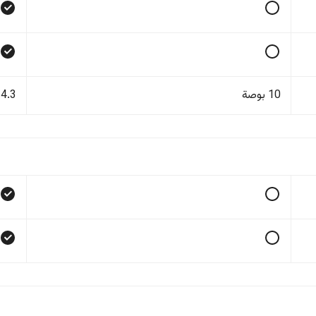
10 بوصة
14.3 بو