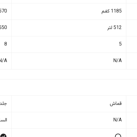
1185 كغم
3570 ك
512 لتر
550 لتر
8
5
N/A
N/A
قماش
جلد
N/A
السا