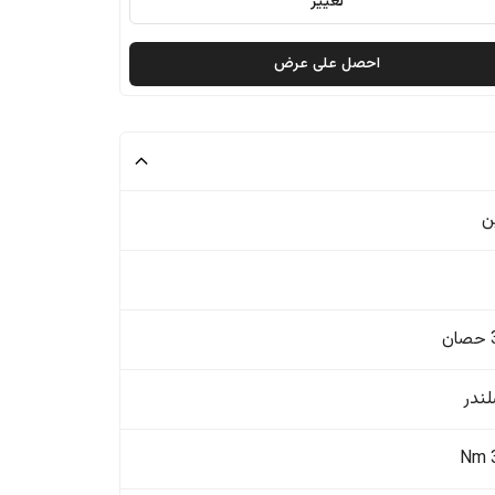
تغيير
احصل على عرض
ن
ن