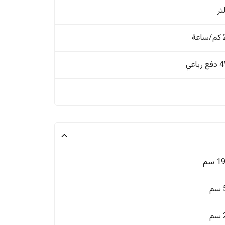
ة
باعي
 سم