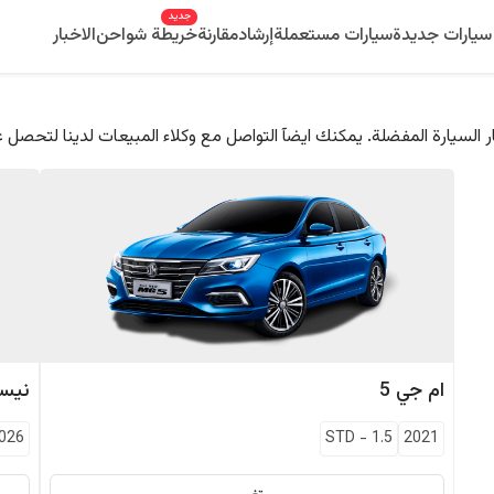
جديد
سيارات جديدة
سيارات مستعملة
إرشاد
مقارنة
خريطة شواحن
الاخبار
 السيارة المفضلة. يمكنك ايضآ التواصل مع وكلاء المبيعات لدينا لتحصل 
ام جي
5
نيس
026
STD
-
1.5
2021