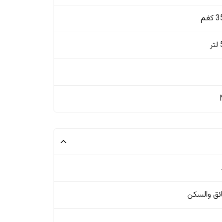
غم
ئق والسکن