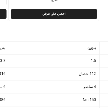
تغيير
احصل على عرض
بنزين
بنزي
3.8
1.5
112 حصان
316 حصا
4 سلندر
6 سلندر
386 Nm
150 Nm