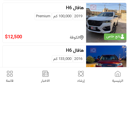
هافال
H6
2019
100,000
كم
Premium
$
12,500
بائع خاص
الكوفة
هافال
H6
2016
133,000
كم
$
9,800
بائع خاص
بابل
الرئيسية
إرشاد
الاخبار
قائمة