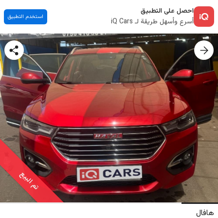
احصل على التطبيق
استخدم التطبيق
أسرع وأسهل طريقة لـ iQ Cars
تم البيع
هافال