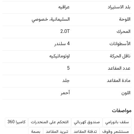
بلد الاستيراد
عراقيه
اللوحة
السليمانية
،
خصوصي
المحرك
2.0T
الأسطوانات
4 سلندر
ناقل الحركة
اوتوماتيكيه
عدد المقاعد
5
مادة المقاعد
جلد
اللون
أحمر
مواصفات
سقف بانورامي
صندوق كهربائي
التحكم على المنحدرات
كاميرا 360
مستشعر وقوف
تدفئة المقاعد
تبريد المقاعد
بصمة