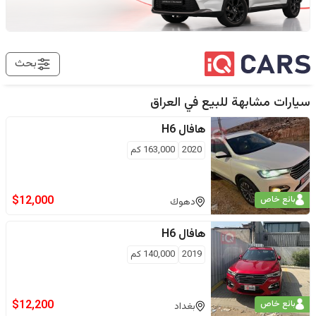
بحث
سيارات مشابهة للبيع في
العراق
هافال
H6
2020
163,000
كم
$
12,000
بائع خاص
دهوك
هافال
H6
2019
140,000
كم
$
12,200
بائع خاص
بغداد