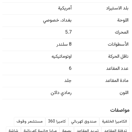
بلد الاستيراد
أمريكية
اللوحة
بغداد
،
خصوصي
المحرك
5.7
الأسطوانات
8 سلندر
ناقل الحركة
اوتوماتيكيه
عدد المقاعد
6
مادة المقاعد
جلد
اللون
رمادي داكن
مواصفات
الكاميرا الخلفية
صندوق كهربائي
كاميرا 360
مستشعر وقوف
تدفئة المقاعد
تبريد المقاعد
بصمة
مرايا جانبية كهربائية
شاشة