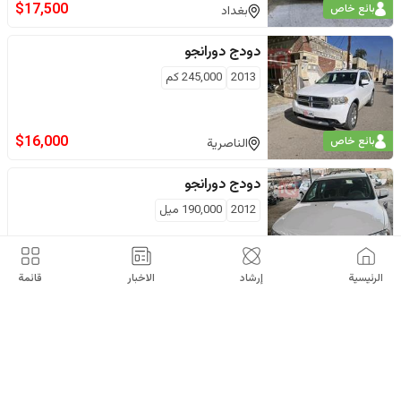
$
17,500
بائع خاص
بغداد
دودج
دورانجو
2013
245,000
كم
$
16,000
بائع خاص
الناصرية
دودج
دورانجو
2012
190,000
ميل
$
17,000
بائع خاص
طارمية
الرئيسية
إرشاد
الاخبار
قائمة