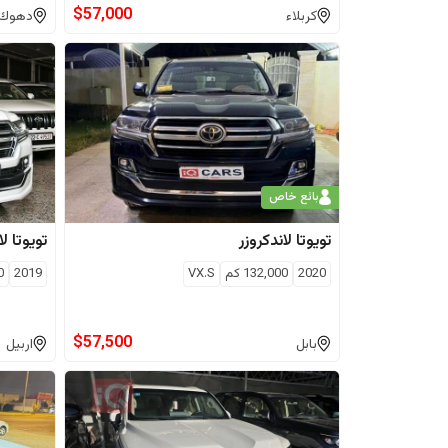
$
57,000
كربلاء
دهوك
بائع خاص
تويوتا
لاندكروزر
تويوتا
لا
2020
132,000
كم
VX.S
2019
0
$
57,500
بابل
اربيل