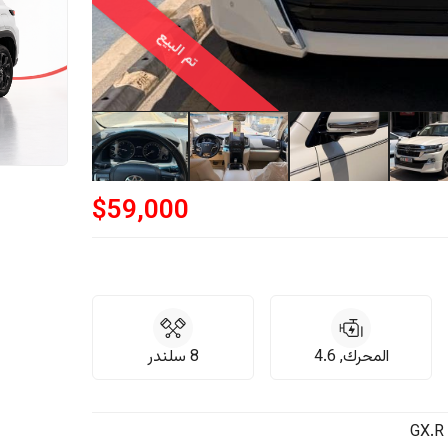
تم البيع
$
59,000
المحرك, 4.6
8 سلندر
GX.R 