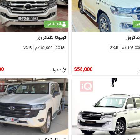
اص
بائع خاص
ندكروزر
تويوتا
لاندكروزر
163,00
كم
GX.R
2018
62,000
كم
VX.R
00
$
58,000
ي
دهوك