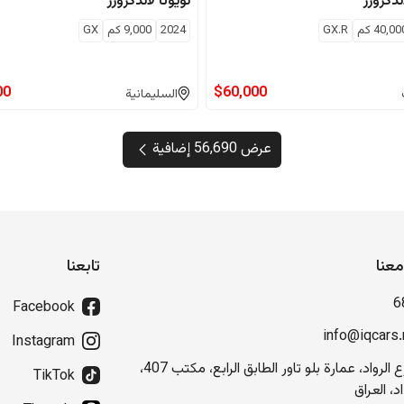
ندكروزر
تويوتا
لاندكروزر
40,00
كم
GX.R
2024
9,000
كم
GX
00
$
60,000
السليمانية
عرض 56,690 إضافية
عنا
تابعنا
6
Facebook
info@iqcars.
Instagram
شارع الرواد، عمارة بلو تاور الطابق الرابع، مكتب 407،
TikTok
د، العراق