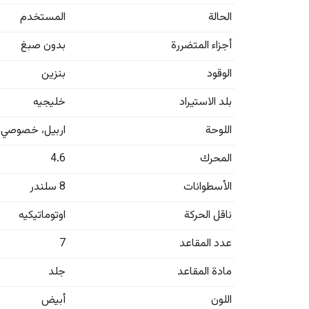
الحالة
المستخدم
أجزاء المتضررة
بدون صبغ
الوقود
بنزين
بلد الاستيراد
خليجيه
اللوحة
اربيل
،
خصوصي
المحرك
4.6
الأسطوانات
8 سلندر
ناقل الحركة
اوتوماتيكيه
عدد المقاعد
7
مادة المقاعد
جلد
اللون
أبيض