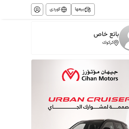
بيعها
کوردی
بائع خاص
كركوك