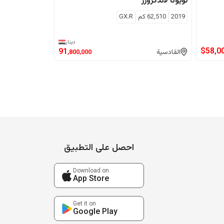
تويوتا
لاندكروزر
2019
62,510
كم
GX.R
دينار
$
58,0
91
القادسية
,800,000
احصل على التطبيق
Download on
App Store
Get it on
Google Play