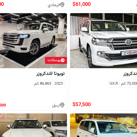
00
$
61,000
الرمادي
يوسلكت
ندكروزر
تويوتا
لاندكروزر
73,00
كم
GX.R
2023
86,863
كم
$
57,500
اربيل
,000