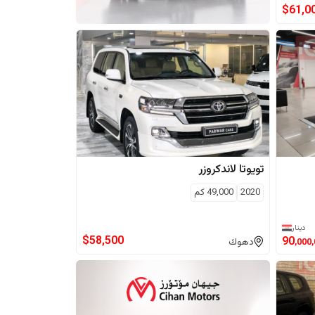
$
61,0
تويوتا
لاندكروزر
2020
49,000
كم
دينار
$
58,500
90
دهوك
,000