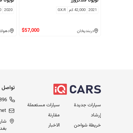
تويوتا
لاندكروزر
تويوتا
لا
2021
42,000
كم
GX.R
2020
0
$
57,000
دربنديخان
دهوك
تواصل م
896
سيارات جديدة
سيارات مستعملة
net
إرشاد
مقارنة
خريطة شواحن
الاخبار
بغدا