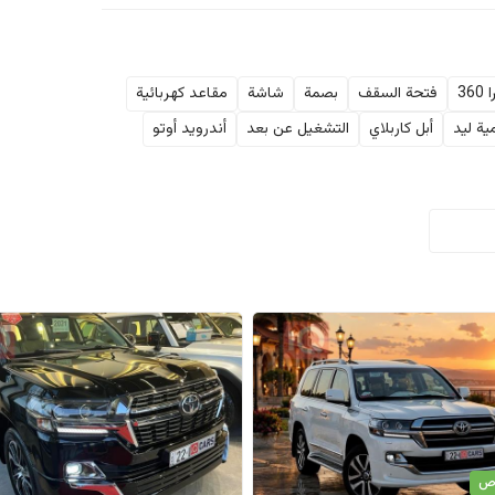
36
فتحة السقف
بصمة
شاشة
مقاعد كهربائية
ية ليد
أبل كاربلاي
التشغيل عن بعد
أندرويد أوتو
اص