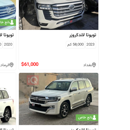
بائع خ
تويوتا
لاندكروزر
تويوتا
لا
2023
58,000
كم
2020
0
$
61,000
بغداد
الرماد
بائع خاص