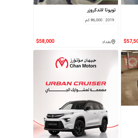
تويوتا
لاندكروزر
2019
86,000
كم
$
58,000
$
57,5
بغداد