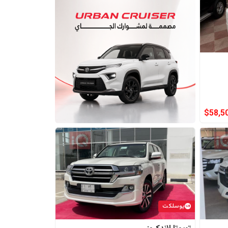
$
58,5
يوسلكت