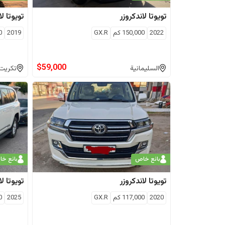
تويوتا
لاندكروزر
تويوتا
لا
2022
150,000
كم
GX.R
2019
0
$
59,000
السليمانية
تكريت
بائع خاص
بائع خ
تويوتا
لاندكروزر
تويوتا
لا
2020
117,000
كم
GX.R
2025
0