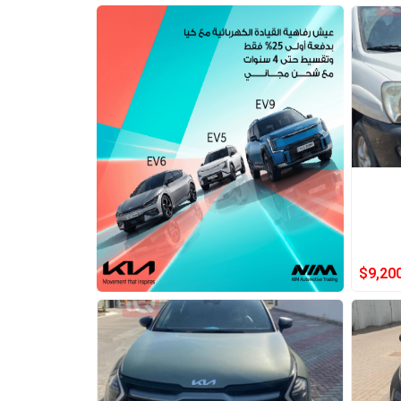
$
9,20