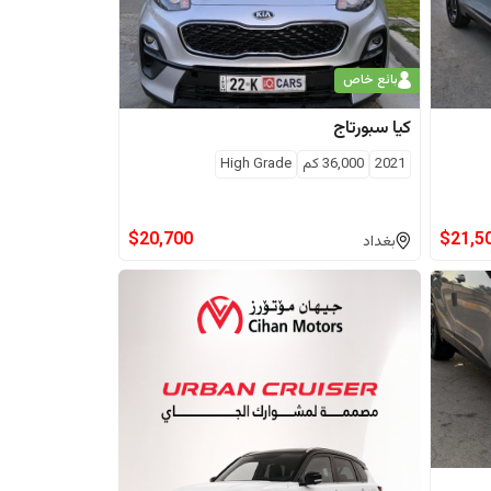
بائع خاص
كيا
سبورتاج
2021
36,000
كم
High Grade
$
20,700
$
21,5
بغداد