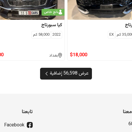
بائع خاص
تاج
كيا
سبورتاج
35,00
كم
EX
2022
58,000
كم
00
$
18,000
بغداد
عرض 56,598 إضافية
عنا
تابعنا
6
Facebook