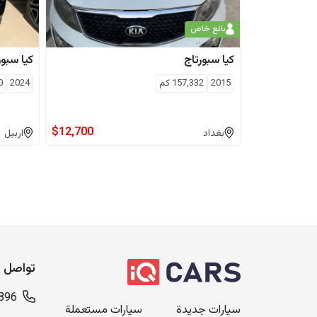
بائع خاص
كيا
سبورتاج
كيا
سبور
2015
157,332
كم
2024
0
$
12,700
بغداد
اربيل
تواصل م
896
سيارات جديدة
سيارات مستعملة