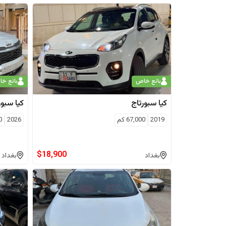
بائع خاص
بائع خ
كيا
سبورتاج
كيا
سبور
2019
67,000
كم
2026
0
$
18,900
بغداد
بغداد