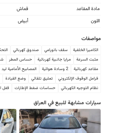
مادة المقاعد
قماش
اللون
أبيض
مواصفات
الكاميرا الخلفية
سقف بانورامي
صندوق كهربائي
التحك
مثبت السرعة
مرايا جانبية كهربائية
حساس المطر
شا
مقاعد كهربائية
2 وسادة هوائية
المصابيح الأمامية ليد
فرامل الوقوف الإلكتروني
تعليق تلقائي
وضع القيادة
ا
نظام التوجيه الكهربائي
حساسات ضغط الإطارات
قفل ال
سيارات مشابهة للبيع في
العراق