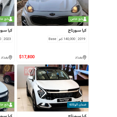
بائع خاص
بائع خ
كيا
سبورتاج
كيا
سبور
2019
140,000
كم
Base
2023
0
$
17,800
بغداد
بغداد
ضمان الوكالة
بائع خ
كيا
سبورتاج
كيا
سبور