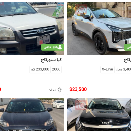
اص
بائع خاص
تاج
كيا
سبورتاج
3,40
ميل
X-Line
2006
233,000
كم
0
$
23,500
بغداد