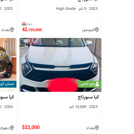
2025
0
كم
High Grade
2023
0
دينار
42
الموصل
بغداد
,150,000
بائع خاص
ضمان الوك
كيا
سبورتاج
كيا
سبور
2025
13,000
كم
2026
0
$
22,000
بغداد
دهوك