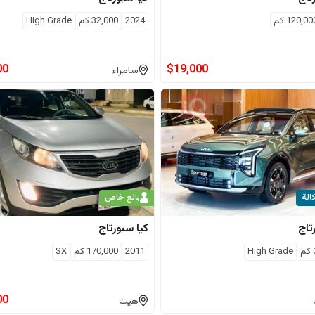
120,00
كم
2024
32,000
كم
High Grade
00
$
19,000
سامراء
الة
بائع خاص
تاج
كيا
سبورتاج
كم
High Grade
2011
170,000
كم
SX
00
هيت