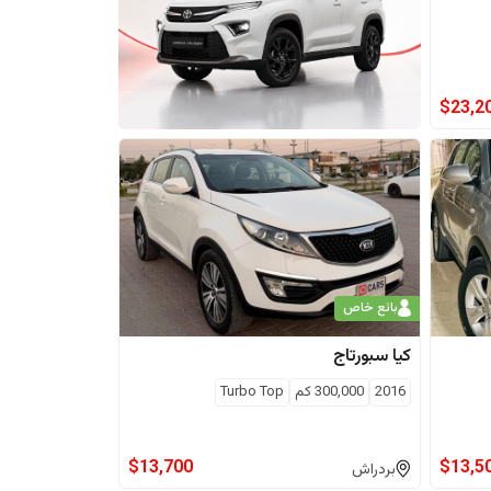
$
23,2
بائع خاص
كيا
سبورتاج
2016
300,000
كم
Turbo Top
$
13,700
$
13,5
بردراش