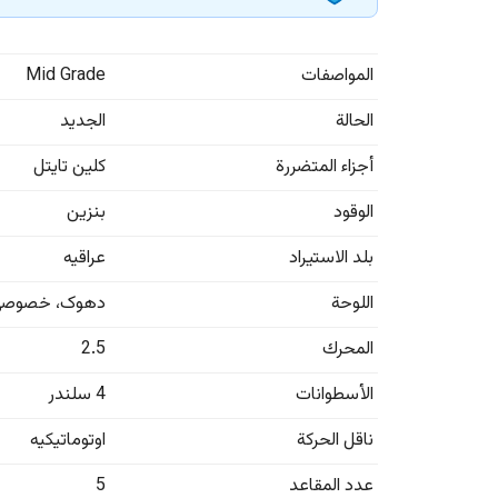
المواصفات
Mid Grade
الحالة
الجديد
أجزاء المتضررة
كلين تايتل
الوقود
بنزين
بلد الاستيراد
عراقيه
اللوحة
دهوک
،
خصوصي
المحرك
2.5
الأسطوانات
4 سلندر
ناقل الحركة
اوتوماتيكيه
عدد المقاعد
5