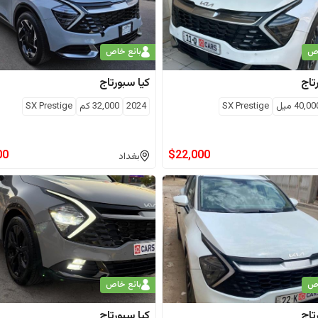
اص
بائع خاص
تاج
كيا
سبورتاج
40,00
ميل
SX Prestige
2024
32,000
كم
SX Prestige
00
$
22,000
بغداد
اص
بائع خاص
تاج
كيا
سبورتاج