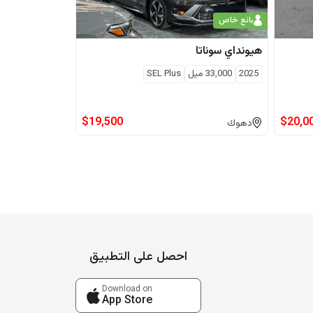
بائع خاص
هيونداي
سوناتا
2025
33,000
ميل
SEL Plus
$
19,500
$
20,0
دهوك
احصل على التطبيق
Download on
App Store