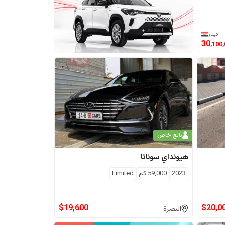
دينار
30
,100
بائع خاص
هيونداي
سوناتا
2023
59,000
كم
Limited
$
19,600
$
20,0
البصرة