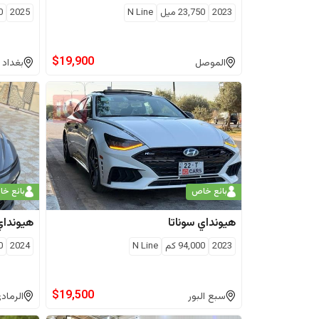
2023
23,750
ميل
N Line
2025
0
$
19,900
الموصل
بغداد
بائع خاص
بائع خ
هيونداي
سوناتا
هيونداي
2023
94,000
كم
N Line
2024
0
$
19,500
سبع البور
الرماد