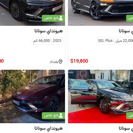
اص
بائع خاص
سوناتا
هيونداي
سوناتا
22,00
ميل
SEL Plus
2025
66,000
كم
00
$
19,800
بغداد
اص
بائع خاص
سوناتا
هيونداي
سوناتا