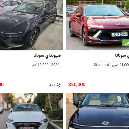
اص
سوناتا
هيونداي
سوناتا
41,00
ميل
Standard
2024
12,000
كم
00
$
20,000
بغداد