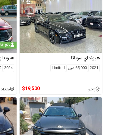
بائع خ
هيونداي
سوناتا
هيونداي
2021
65,000
ميل
Limited
2024
0
$
19,500
زاخو
بغداد