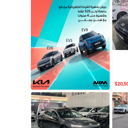
$
20,5