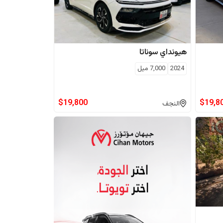
هيونداي
سوناتا
2024
7,000
ميل
$
19,800
$
19,8
النجف