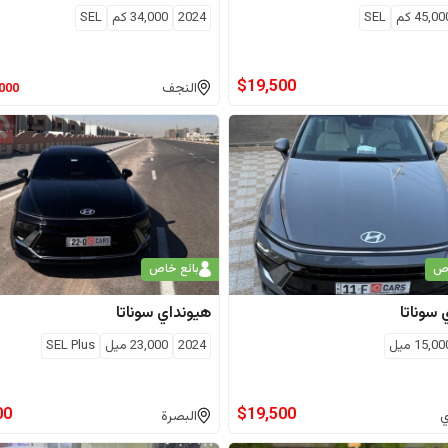
45,00
كم
SEL
2024
34,000
كم
SEL
$
19,500
النجف
,000
اص
بائع خاص
سوناتا
هيونداي
سوناتا
15,00
ميل
2024
23,000
ميل
SEL Plus
00
$
19,500
ي
البصرة