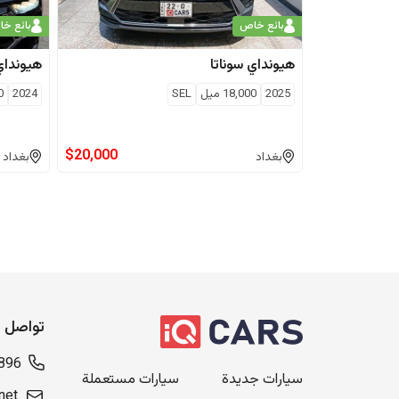
بائع خاص
بائع خ
هيونداي
سوناتا
هيونداي
2025
18,000
ميل
SEL
2024
0
$
20,000
بغداد
بغداد
تواصل م
896
سيارات جديدة
سيارات مستعملة
net