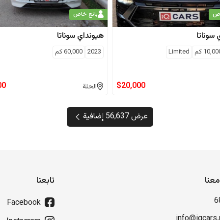
اص
بائع خاص
سوناتا
هيونداي
سوناتا
10,00
كم
Limited
2023
60,000
كم
00
$
20,000
الحلة
عرض 56,637 إضافية
عنا
تابعنا
6
Facebook
info@iqcars.