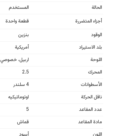
الحالة
المستخدم
أجزاء المتضررة
قطعة واحدة
الوقود
بنزين
بلد الاستيراد
أمريكية
اللوحة
اربيل
،
خصوصي
المحرك
2.5
الأسطوانات
4 سلندر
ناقل الحركة
اوتوماتيكيه
عدد المقاعد
5
مادة المقاعد
قماش
اللون
أسود