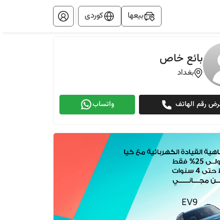
بيعها
کوردی
بائع خاص
بغداد
رض رقم الهاتف
واتساب