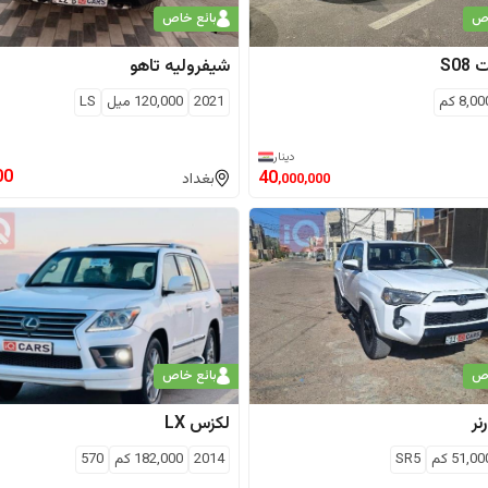
اص
بائع خاص
ت
S08
شيفروليه
تاهو
8,00
كم
2021
120,000
ميل
LS
دينار
00
40
بغداد
,000,000
اص
بائع خاص
لكزس
LX
51,00
كم
SR5
2014
182,000
كم
570