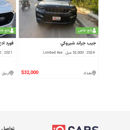
بائع خاص
بائع خ
جيب
جراند شيروكي
فورد
ادج
2024
52,000
ميل
Limited 4xe
2021
0
$
32,000
بغداد
اربيل
تواصل م