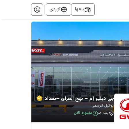
بيعها
کوردی
جي دبليو إم – نهج العراق –بغداد
الوكيل الرسمي
بغداد
مفتوح الان