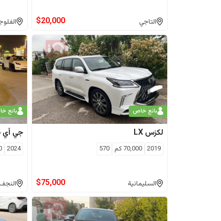
$
20,000
التاجي
الفلوج
بائع خاص
بائع خ
لكزس
LX
جي أي 
2019
70,000
كم
570
2024
0
$
75,000
السليمانية
النجف