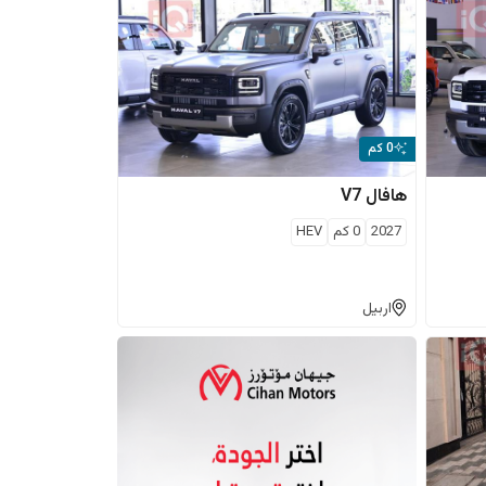
0 كم
هافال
V7
2027
0
كم
HEV
اربيل