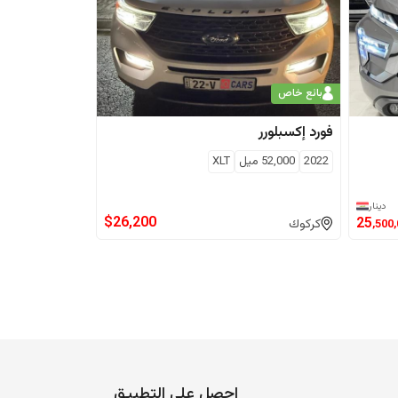
بائع خاص
فورد
إكسبلورر
2022
52,000
ميل
XLT
دينار
$
26,200
25
كركوك
,500
احصل على التطبيق