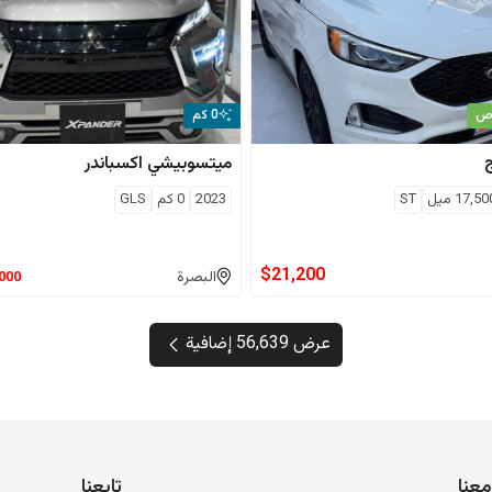
اص
0 كم
ميتسوبيشي
اكسباندر
17,50
ميل
ST
2023
0
كم
GLS
$
21,200
البصرة
,000
عرض 56,639 إضافية
عنا
تابعنا