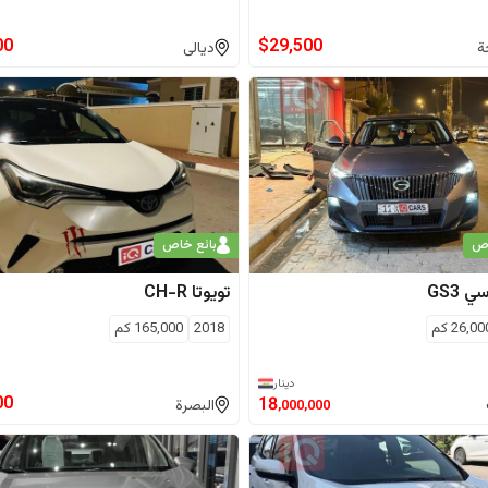
00
$
29,500
ة
ديالى
اص
بائع خاص
سي
GS3
تويوتا
CH-R
26,00
كم
2018
165,000
كم
دينار
00
18
البصرة
,000,000