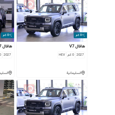
0 كم
0 كم
هافال
V7
هافال
7
2027
0
كم
HEV
2027
0
السليمانية
السليم