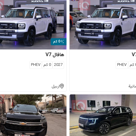
0 كم
V
هافال
V7
كم
PHEV
2027
0
كم
PHEV
انية
اربيل