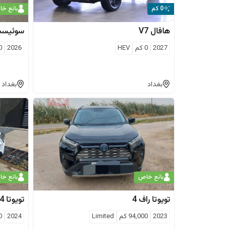
0 كم
بائع خ
هافال
V7
سوئیس
2027
0
كم
HEV
2026
0
بغداد
بغداد
بائع خاص
بائع خ
تويوتا
راف 4
تويوتا
4رنر
2023
94,000
كم
Limited
2024
0