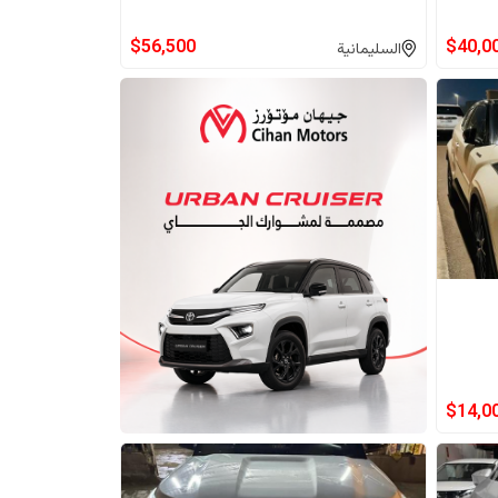
$
56,500
$
40,0
السليمانية
$
14,0