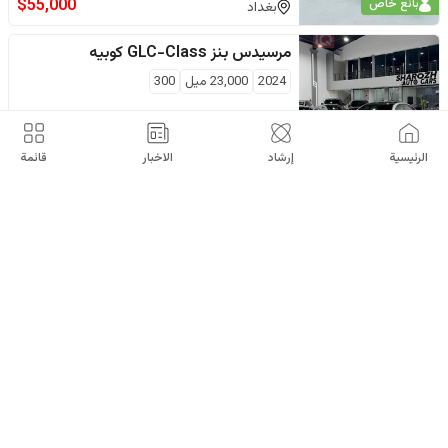
$
55,000
بائع خاص
بغداد
مرسيدس بنز
GLC-Class كوبيه
2024
23,000
ميل
300
$
53,000
اربيل
الرئيسية
إرشاد
الاخبار
قائمة
مرسيدس بنز
GLC-Class كوبيه
2024
17,000
كم
200