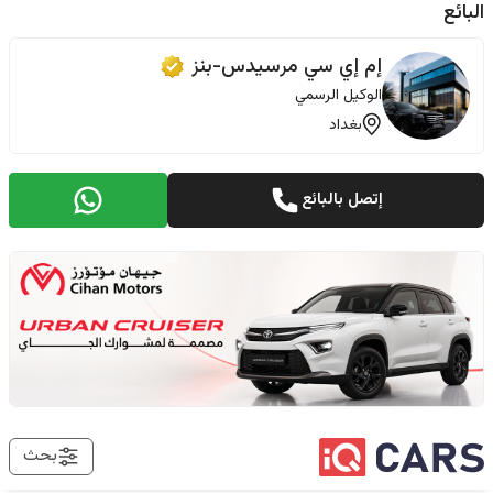
البائع
إم إي سي مرسيدس-بنز
الوكيل الرسمي
بغداد
إتصل بالبائع
بحث