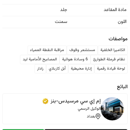
مادة المقاعد
جلد
اللون
سمنت
مواصفات
الكاميرا الخلفية
مستشعر وقوف
مراقبة النقطة العمياء
نظام فرملة الطوارئ
6 وسادة هوائية
المصابيح الأمامية ليد
لوحة قيادة رقمية
إنارة محيطية
أبل كاربلاي
رادار
البائع
إم إي سي مرسيدس-بنز
الوكيل الرسمي
بغداد