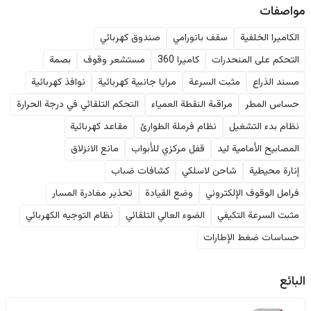
مواصفات
الكاميرا الخلفية
سقف بانورامي
صندوق كهربائي
التحكم على المنحدرات
كاميرا 360
مستشعر وقوف
بصمة
مسند الذراع
مثبت السرعة
مرايا جانبية كهربائية
نوافذ كهربائية
حساس المطر
مراقبة النقطة العمياء
التحكم التلقائي في درجة الحرارة
نظام بدء التشغيل
نظام فرملة الطوارئ
مقاعد كهربائية
المصابيح الأمامية ليد
قفل مركزي للأبواب
مانع الانزلاق
إنارة محيطية
شاحن لاسلكي
كشافات ضباب
فرامل الوقوف الإلكتروني
وضع القيادة
تحذير مغادرة المسار
مثبت السرعة التكيفي
الضوء العالي التلقائي
نظام التوجيه الكهربائي
حساسات ضغط الإطارات
البائع