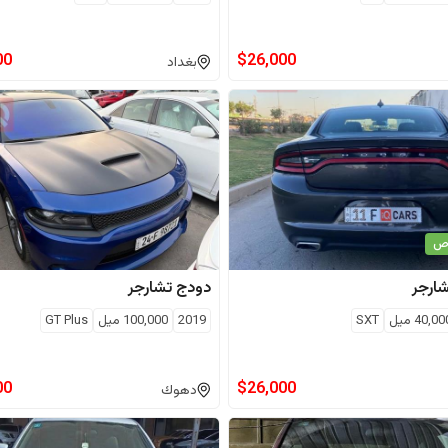
00
$
26,000
بغداد
اص
ارجر
دودج
تشارجر
40,00
ميل
SXT
2019
100,000
ميل
GT Plus
00
$
26,000
دهوك