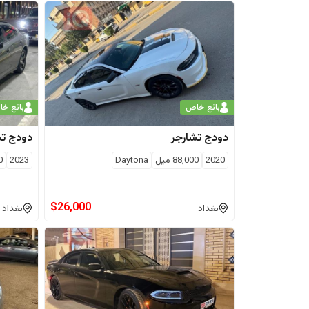
بائع خاص
بائع خ
دودج
تشارجر
دودج
تش
2020
88,000
ميل
Daytona
2023
0
$
26,000
بغداد
بغداد