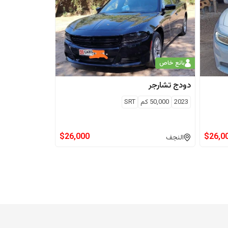
بائع خاص
دودج
تشارجر
2023
50,000
كم
SRT
$
26,000
$
26,0
النجف