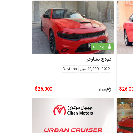
بائع خاص
دودج
تشارجر
2022
40,000
ميل
Daytona
$
26,000
$
26,0
بغداد