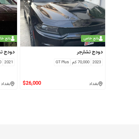
بائع خاص
بائع خ
دودج
تشارجر
دودج
تش
2023
70,000
كم
GT Plus
2021
0
$
26,000
بغداد
بغداد