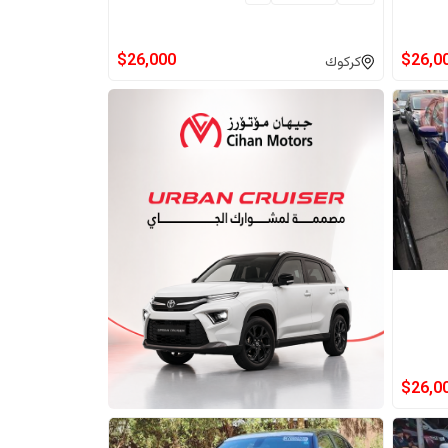
$
26,000
$
26,0
كركوك
$
26,0