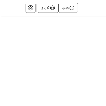
بيعها
کوردی