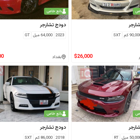
اص
بائع خاص
ارجر
دودج
تشارجر
90,00
كم
SXT
2023
64,000
ميل
GT
00
$
26,000
بغداد
اص
بائع خاص
ارجر
دودج
تشارجر
50,00
ميل
RT
2018
86,000
كم
SXT