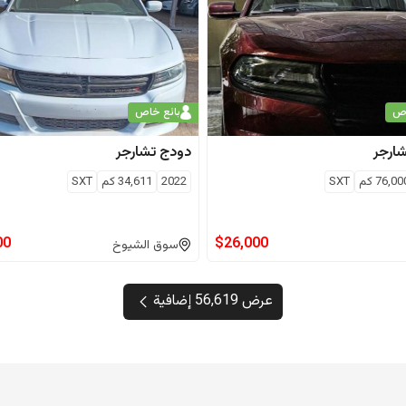
اص
بائع خاص
ارجر
دودج
تشارجر
76,00
كم
SXT
2022
34,611
كم
SXT
00
$
26,000
سوق الشيوخ
عرض 56,619 إضافية