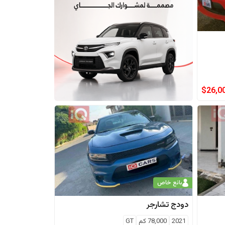
$
26,0
بائع خاص
دودج
تشارجر
2021
78,000
كم
GT