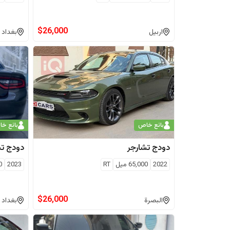
$
26,000
اربيل
بغداد
بائع خاص
بائع خ
دودج
تشارجر
دودج
تش
2022
65,000
ميل
RT
2023
0
$
26,000
البصرة
بغداد