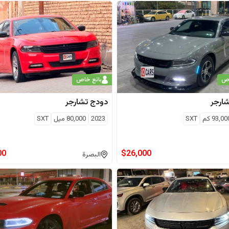
اص
بائع خاص
ارجر
دودج
تشارجر
93,00
كم
SXT
2023
80,000
ميل
SXT
00
$
26,000
البصرة