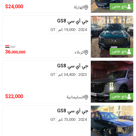
$
24,000
بائع خاص
الهارثة
جي أي سي
GS8
2024
19,000
كم
GT
دينار
بائع خاص
36
كربلاء
,000,000
جي أي سي
GS8
2023
34,400
كم
GT
$
22,000
بائع خاص
السليمانية
جي أي سي
GS8
2024
73,000
كم
GT