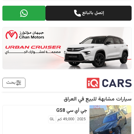
إتصل بالبائع
بحث
سيارات مشابهة للبيع في
العراق
جي أي سي
GS8
2025
49,000
كم
GL