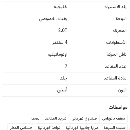
بلد الاستيراد
خليجيه
اللوحة
بغداد
،
خصوصي
المحرك
2.0T
الأسطوانات
4 سلندر
ناقل الحركة
اوتوماتيكيه
عدد المقاعد
7
مادة المقاعد
جلد
اللون
أبيض
مواصفات
سقف بانورامي
صندوق كهربائي
تبريد المقاعد
بصمة
مثبت السرعة
مرايا جانبية كهربائية
نوافذ كهربائية
حساس المطر