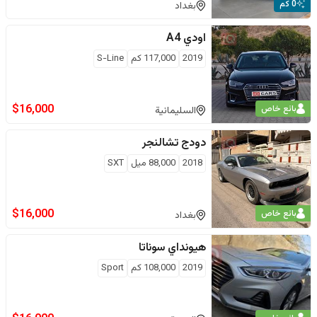
0 كم
بغداد
اودي
A4
2019
117,000
كم
S-Line
$
16,000
بائع خاص
السليمانية
دودج
تشالنجر
2018
88,000
ميل
SXT
$
16,000
بائع خاص
بغداد
هيونداي
سوناتا
2019
108,000
كم
Sport