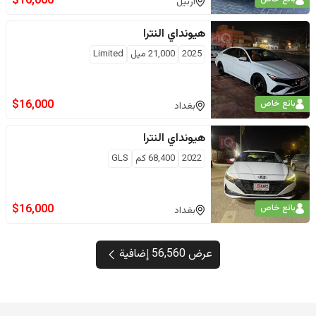
$
16,000
اربيل
هيونداي
النترا
2025
21,000
ميل
Limited
$
16,000
بائع خاص
بغداد
هيونداي
النترا
2022
68,400
كم
GLS
$
16,000
بائع خاص
بغداد
عرض 56,560 إضافية