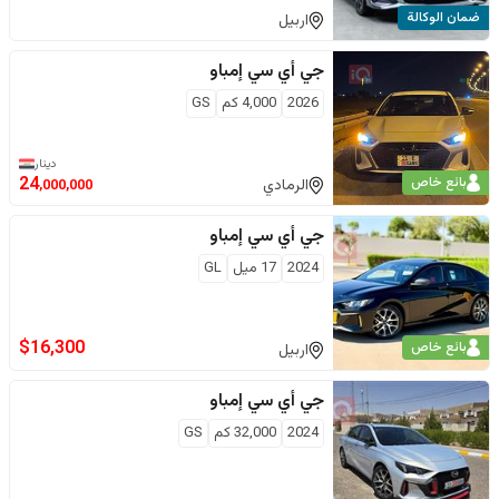
ضمان الوكالة
اربيل
جي أي سي
إمباو
2026
4,000
كم
GS
دينار
بائع خاص
24
الرمادي
,000,000
جي أي سي
إمباو
2024
17
ميل
GL
$
16,300
بائع خاص
اربيل
جي أي سي
إمباو
2024
32,000
كم
GS