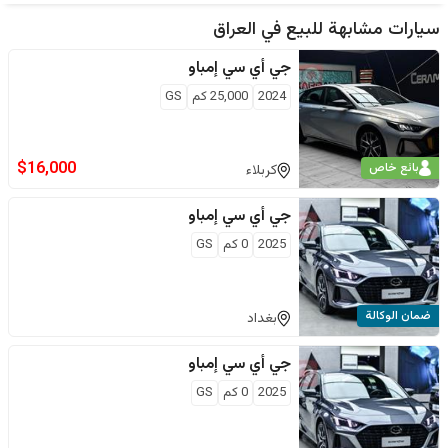
سيارات مشابهة للبيع في
العراق
جي أي سي
إمباو
2024
25,000
كم
GS
$
16,000
بائع خاص
كربلاء
جي أي سي
إمباو
2025
0
كم
GS
ضمان الوكالة
بغداد
جي أي سي
إمباو
2025
0
كم
GS