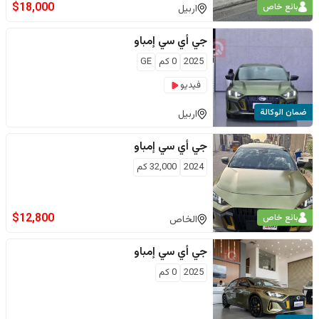
$
18,000
بائع خاص
اربيل
جي أي سي
إمباو
2025
0
كم
GE
فيديو
ضمان الوكالة
اربيل
جي أي سي
إمباو
2024
32,000
كم
$
12,800
بائع خاص
الخاص
جي أي سي
إمباو
2025
0
كم