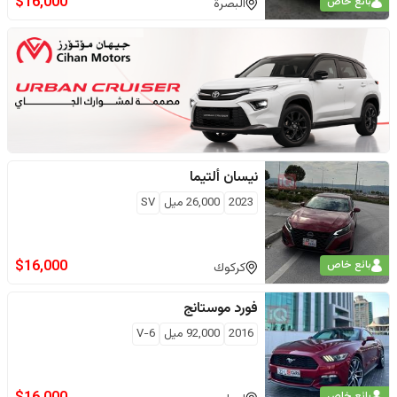
$
16,000
بائع خاص
البصرة
نيسان
ألتيما
2023
26,000
ميل
SV
$
16,000
بائع خاص
كركوك
فورد
موستانج
2016
92,000
ميل
V-6
بائع خاص