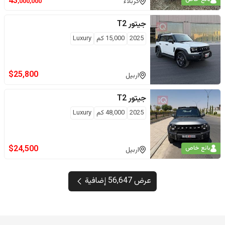
43
كربلاء
,000,000
جيتور
T2
2025
15,000
كم
Luxury
$
25,800
اربيل
جيتور
T2
2025
48,000
كم
Luxury
$
24,500
بائع خاص
اربيل
عرض 56,647 إضافية