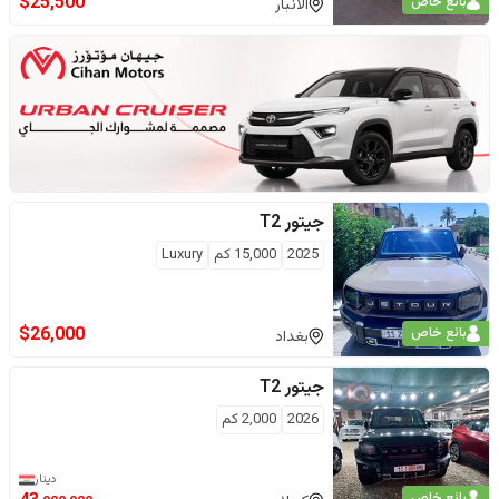
$
25,500
بائع خاص
الأنبار
جيتور
T2
2025
15,000
كم
Luxury
$
26,000
بائع خاص
بغداد
جيتور
T2
2026
2,000
كم
دينار
بائع خاص