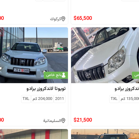
00
$
65,500
كركوك
اص
بائع خاص
ندكروزر برادو
تويوتا
لاندكروزر برادو
135,00
كم
TXL
2011
204,000
كم
TXL
00
$
21,500
السليمانية