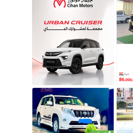
دينار
86
,000