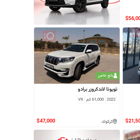
$
56,0
بائع خاص
تويوتا
لاندكروزر برادو
2022
61,000
كم
VX
$
47,000
$
21,5
كركوك