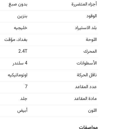
أجزاء المتضررة
بدون صبغ
الوقود
بنزين
بلد الاستيراد
خليجيه
اللوحة
بغداد
،
مؤقت
المحرك
2.4T
الأسطوانات
4 سلندر
ناقل الحركة
اوتوماتيكيه
عدد المقاعد
7
مادة المقاعد
جلد
اللون
أبيض
مواصفات