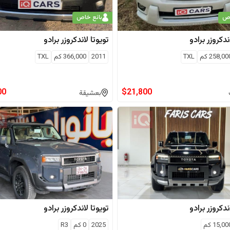
اص
بائع خاص
ندكروزر برادو
تويوتا
لاندكروزر برادو
258,00
كم
TXL
2011
366,000
كم
TXL
00
$
21,800
بعشيقة
ندكروزر برادو
تويوتا
لاندكروزر برادو
15,00
كم
2025
0
كم
R3