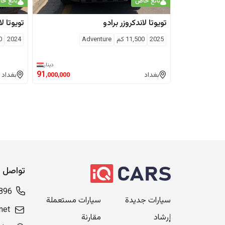
بائع خاص
بائع خ
تويوتا
لاندكروزر برادو
تويوتا
لا
2025
11,500
كم
Adventure
2024
0
دينار
91
بغداد
بغداد
,000,000
تواصل م
896
سيارات جديدة
سيارات مستعملة
net
إرشاد
مقارنة