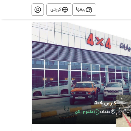
بيعها
کوردی
كارس 4×4
بغداد
مفتوح الان