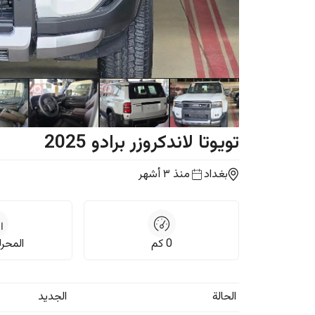
تويوتا
لاندكروزر برادو
2025
بغداد
منذ ٣ أشهر
0
كم
المحرك, 
الحالة
الجديد