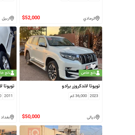
$
52,000
الرمادي
اربيل
بائع خاص
بائع خ
تويوتا
لاندكروزر برادو
تويوتا
لا
2023
36,000
كم
2011
0
$
50,000
ديالى
بغداد