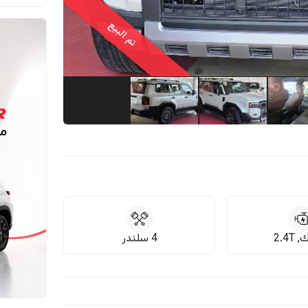
تم البيع
2.4T
4 سلندر