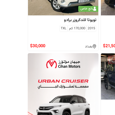
بائع خاص
تويوتا
لاندكروزر برادو
2015
170,000
كم
TXL
$
30,000
$
21,5
بغداد