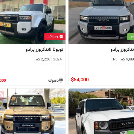
اص
يوسلكت
ندكروزر برادو
تويوتا
لاندكروزر برادو
9,88
كم
R3
2024
2,226
كم
$
54,000
دهوك
,000