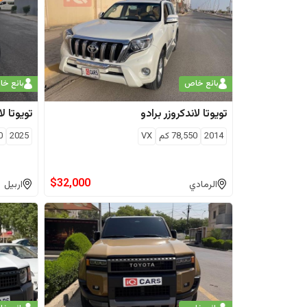
بائع خاص
بائع خ
تويوتا
لاندكروزر برادو
تويوتا
لا
2014
78,550
كم
VX
2025
0
$
32,000
الرمادي
اربيل