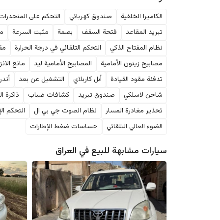
الكاميرا الخلفية
صندوق كهربائي
التحكم على المنحدرات
تبريد المقاعد
فتحة السقف
بصمة
مثبت السرعة
مر
نظام المفتاح الذكي
التحكم التلقائي في درجة الحرارة
مقا
مصابيح زينون الأمامية
المصابيح الأمامية ليد
مانع الانز
تدفئة مقود القيادة
أبل كاربلاي
التشغيل عن بعد
أندر
شاحن لاسلكي
صندوق تبريد
كشافات ضباب
ذاكرة ا
تحذير مغادرة المسار
نظام الصوت جي بي ال
التحكم الإ
الضوء العالي التلقائي
حساسات ضغط الإطارات
سيارات مشابهة للبيع في
العراق