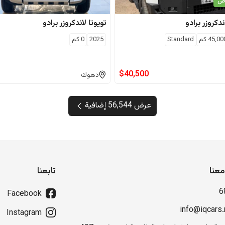
اص
ندكروزر برادو
تويوتا
لاندكروزر برادو
45,00
كم
Standard
2025
0
كم
$
40,500
دهوك
عرض 56,544 إضافية
عنا
تابعنا
6
Facebook
info@iqcars.
Instagram