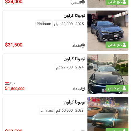
$
34,000
بائع خاص
البصرة
تويوتا
كراون
2025
23,000
ميل
Platinum
$
31,500
بائع خاص
بغداد
تويوتا
كراون
2024
27,700
كم
دينار
بائع خاص
51
بغداد
,500,000
تويوتا
كراون
2023
60,000
كم
Limited