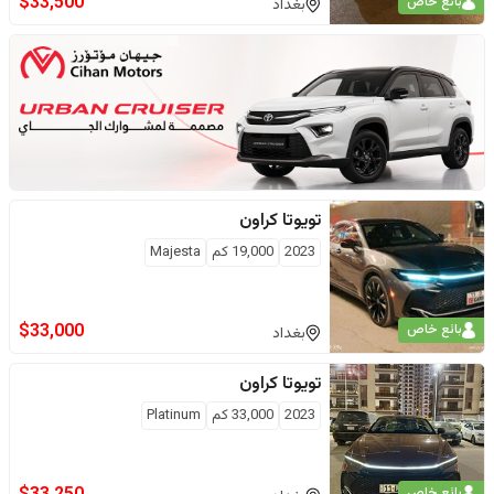
$
33,500
بائع خاص
بغداد
تويوتا
كراون
2023
19,000
كم
Majesta
$
33,000
بائع خاص
بغداد
تويوتا
كراون
2023
33,000
كم
Platinum
بائع خاص