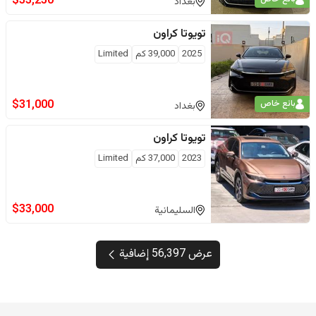
$
33,250
بغداد
تويوتا
كراون
2025
39,000
كم
Limited
$
31,000
بائع خاص
بغداد
تويوتا
كراون
2023
37,000
كم
Limited
$
33,000
السليمانية
عرض 56,397 إضافية