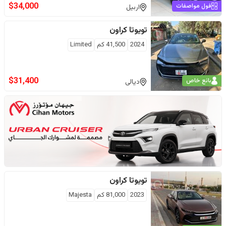
$
34,000
فول مواصفات
اربيل
تويوتا
كراون
2024
41,500
كم
Limited
$
31,400
بائع خاص
ديالى
تويوتا
كراون
2023
81,000
كم
Majesta