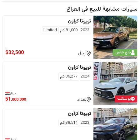
سيارات مشابهة للبيع في
العراق
تويوتا
كراون
2023
81,000
كم
Limited
$
32,500
بائع خاص
اربيل
تويوتا
كراون
2024
36,277
كم
دينار
يوسلكت
51
بغداد
,000,000
تويوتا
كراون
2023
38,514
كم
دينار