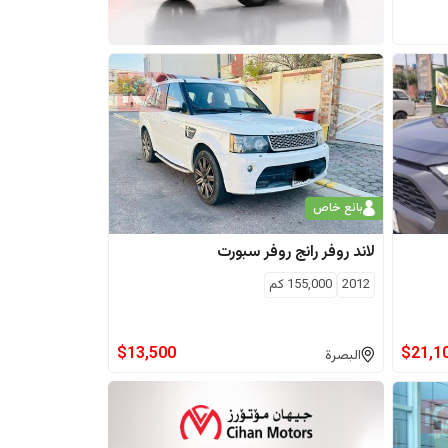
بائع خاص
لاند روفر
رانج روفر سبورت
2012
155,000
كم
$
13,500
$
21,1
البصرة