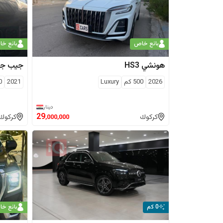
بائع خاص
بائع خ
هونشي
HS3
جيب
جر
2026
500
كم
Luxury
2021
0
دينار
29
كركوك
كركوك
,000,000
0 كم
بائع خ