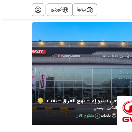
بيعها
کوردی
جي دبليو إم – نهج العراق –بغداد
الوكيل الرسمي
بغداد
مفتوح الان