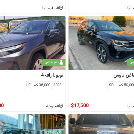
انية
السليمانية
اص
بائع خاص
اغن
تاوس
تويوتا
راف 4
50,00
كم
SEL
2023
36,000
كم
LE
00
$
17,500
انية
الفلوجة