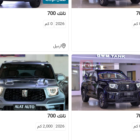
ضمان الوكالة
7
تانك
700
كم
2026
0
كم
اربيل
7
تانك
700
كم
2026
2,000
كم