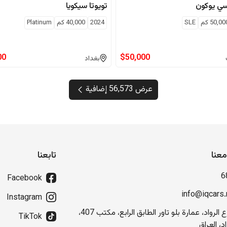
سي
يوكون
تويوتا
سيكويا
50,00
كم
SLE
2024
40,000
كم
Platinum
00
$
50,000
بغداد
عرض 56,573 إضافية
عنا
تابعنا
6
Facebook
info@iqcars.
Instagram
شارع الرواد، عمارة بلو تاور الطابق الرابع، مكتب 407،
TikTok
د، العراق