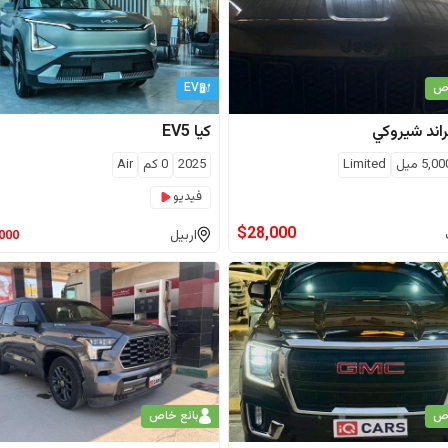
اص
EV
اند شيروكي
كيا
EV5
5,00
ميل
Limited
2025
0
كم
Air
فيديو
$
28,000
اربيل
,000
اص
بائع خاص