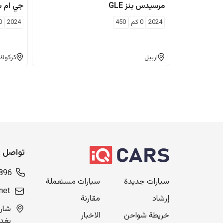
مرسيدس بنز
GLE
جي ام 
2024
0
كم
450
2024
0
اربيل
كركوك
تواصل م
896
سيارات جديدة
سيارات مستعملة
net
إرشاد
مقارنة
خريطة شواحن
الاخبار
بغدا