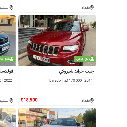
بغداد
السليم
بائع خاص
بائع خ
جيب
جراند شيروكي
فولكسف
2014
170,000
كم
Laredo
2022
0
$
18,500
بغداد
السليم