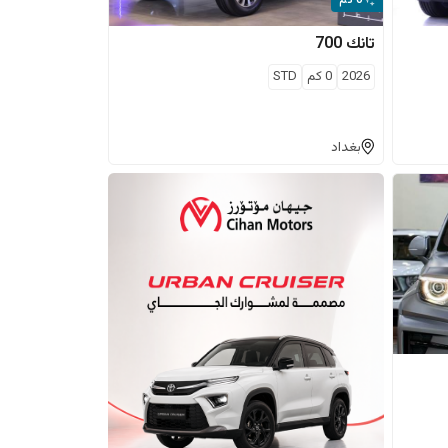
0 كم
تانك
700
2026
0
كم
STD
بغداد