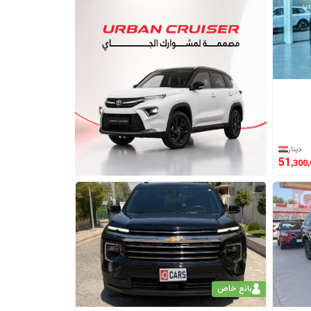
دينار
51
,300
بائع خاص