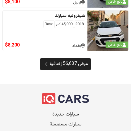
$
8,100
بائع خاص
اربيل
شيفروليه
سبارك
2018
45,000
كم
Base
$
8,200
بائع خاص
بغداد
عرض 56,637 إضافية
سيارات جديدة
سيارات مستعملة