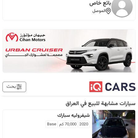
بائع خاص
الموصل
بحث
سيارات مشابهة للبيع في
العراق
شيفروليه
سبارك
2020
70,000
كم
Base