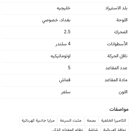
بلد الاستيراد
خليجيه
اللوحة
بغداد
،
خصوصي
المحرك
2.5
الأسطوانات
4 سلندر
ناقل الحركة
اوتوماتيكيه
عدد المقاعد
5
مادة المقاعد
قماش
اللون
سلفر
مواصفات
الكاميرا الخلفية
بصمة
مثبت السرعة
مرايا جانبية كهربائية
نوافذ كهربائية
شاشة
نظام المفتاح الذكي