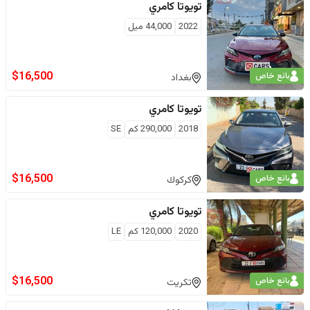
تويوتا
كامري
2022
44,000
ميل
$
16,500
بائع خاص
بغداد
تويوتا
كامري
2018
290,000
كم
SE
$
16,500
بائع خاص
كركوك
تويوتا
كامري
2020
120,000
كم
LE
$
16,500
بائع خاص
تكريت