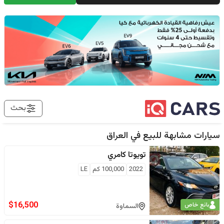
بحث
سيارات مشابهة للبيع في
العراق
تويوتا
كامري
2022
100,000
كم
LE
$
16,500
بائع خاص
السماوة