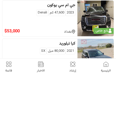
جي ام سي
يوكون
2023
47,600
كم
Denali
$
53,000
بائع خاص
بغداد
كيا
تيلوريد
2021
80,000
ميل
SX
$
17,300
بائع خاص
اربيل
الرئيسية
إرشاد
الاخبار
قائمة