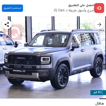
احصل على التطبيق
استخدم التطبيق
أسرع وأسهل طريقة لـ iQ Cars
0 كم
هافال