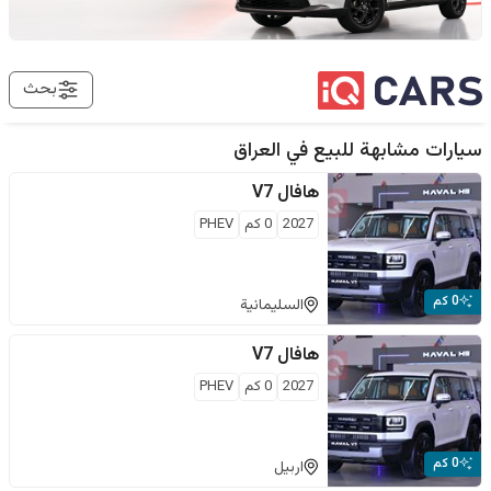
بحث
سيارات مشابهة للبيع في
العراق
هافال
V7
2027
0
كم
PHEV
0 كم
السليمانية
هافال
V7
2027
0
كم
PHEV
0 كم
اربيل