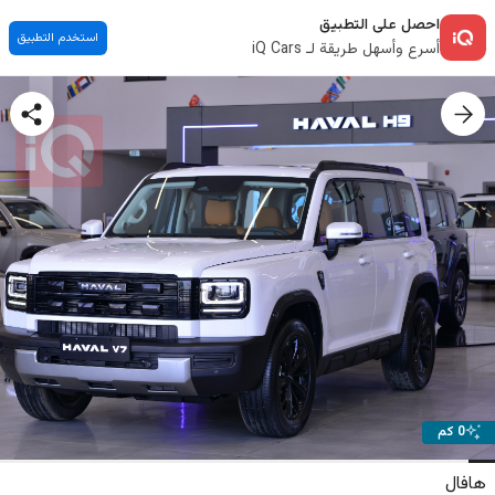
احصل على التطبيق
استخدم التطبيق
أسرع وأسهل طريقة لـ iQ Cars
0 كم
هافال