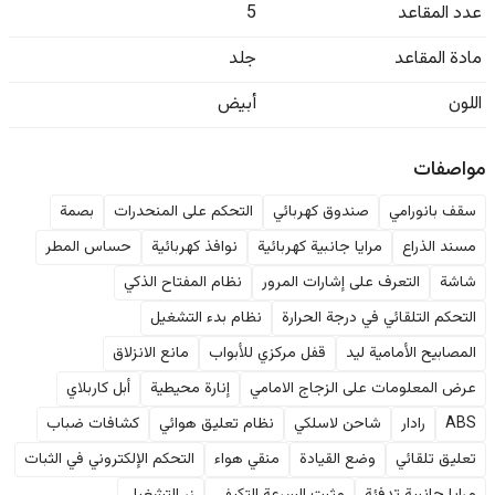
عدد المقاعد
5
مادة المقاعد
جلد
اللون
أبيض
مواصفات
سقف بانورامي
صندوق كهربائي
التحكم على المنحدرات
بصمة
مسند الذراع
مرايا جانبية كهربائية
نوافذ كهربائية
حساس المطر
شاشة
التعرف على إشارات المرور
نظام المفتاح الذكي
التحكم التلقائي في درجة الحرارة
نظام بدء التشغيل
المصابيح الأمامية ليد
قفل مركزي للأبواب
مانع الانزلاق
عرض المعلومات على الزجاج الامامي
إنارة محيطية
أبل كاربلاي
ABS
رادار
شاحن لاسلكي
نظام تعليق هوائي
كشافات ضباب
تعليق تلقائي
وضع القيادة
منقي هواء
التحكم الإلكتروني في الثبات