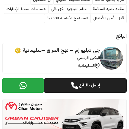
مرايا جانبية تدفئة
مثبت السرعة التكيفي
زر التشغيل
مقعد تنبيه السلامة
نظام التوجيه الكهربائي
حساسات ضغط الإطارات
قفل الأمان للأطفال
المصابيح الأمامية التكيفية
البائع
جي دبليو إم – نهج العراق –سليمانية
الوكيل الرسمي
السليمانية
إتصل بالبائع