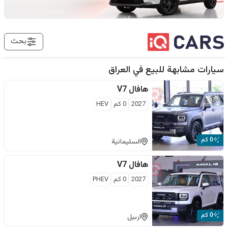
بحث
سيارات مشابهة للبيع في
العراق
هافال
V7
2027
0
كم
HEV
0 كم
السليمانية
هافال
V7
2027
0
كم
PHEV
0 كم
اربيل