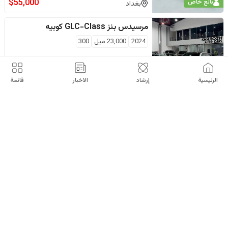
$
55,000
بائع خاص
بغداد
مرسيدس بنز
GLC-Class كوبيه
2024
23,000
ميل
300
$
53,000
اربيل
الرئيسية
إرشاد
الاخبار
قائمة
مرسيدس بنز
GLC-Class كوبيه
2024
17,000
كم
200