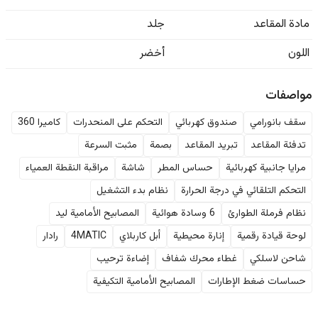
مادة المقاعد
جلد
اللون
أخضر
مواصفات
سقف بانورامي
صندوق كهربائي
التحكم على المنحدرات
كاميرا 360
تدفئة المقاعد
تبريد المقاعد
بصمة
مثبت السرعة
مرايا جانبية كهربائية
حساس المطر
شاشة
مراقبة النقطة العمياء
التحكم التلقائي في درجة الحرارة
نظام بدء التشغيل
نظام فرملة الطوارئ
6 وسادة هوائية
المصابيح الأمامية ليد
لوحة قيادة رقمية
إنارة محيطية
أبل كاربلاي
4MATIC
رادار
شاحن لاسلكي
غطاء محرك شفاف
إضاءة ترحيب
حساسات ضغط الإطارات
المصابيح الأمامية التكيفية